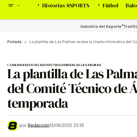
Historias 8SPORTS
Fútbol
Balo
Industria del Deporte
Trail
Go
Portada
La plantilla de Las Palmas recibe la charla informativa del 
CANARIAS
DESTACADOS
FÚTBOL
GENERAL
UD LAS PALMAS
La plantilla de Las Palm
del Comité Técnico de Ár
temporada
por
Redacción
13/08/2025 23:35