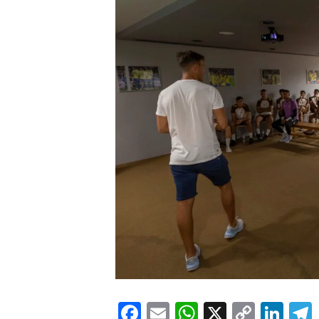
Facebook
Email
WhatsApp
X
Copy
Lin