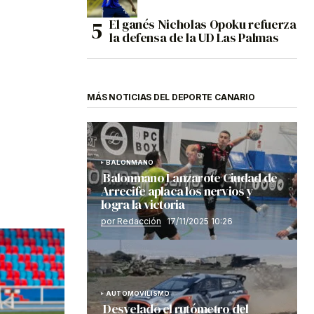
El ganés Nicholas Opoku refuerza
la defensa de la UD Las Palmas
MÁS NOTICIAS DEL DEPORTE CANARIO
BALONMANO
Balonmano Lanzarote Ciudad de
Arrecife aplaca los nervios y
logra la victoria
por Redacción
17/11/2025 10:26
AUTOMOVILISMO
Desvelado el rutómetro del