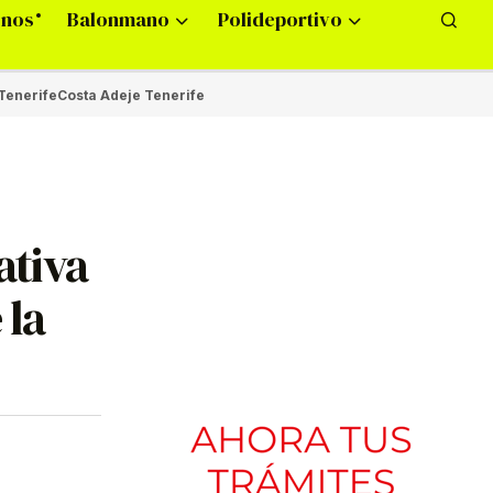
onos
Balonmano
Polideportivo
Tenerife
Costa Adeje Tenerife
ativa
 la