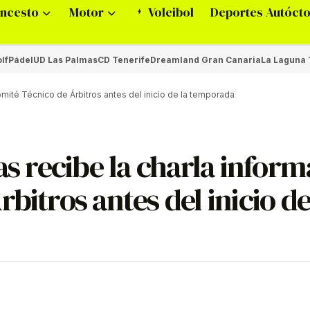
ncesto
Motor
Voleibol
Deportes Autóct
lf
Pádel
UD Las Palmas
CD Tenerife
Dreamland Gran Canaria
La Laguna 
Comité Técnico de Árbitros antes del inicio de la temporada
as recibe la charla inform
bitros antes del inicio de