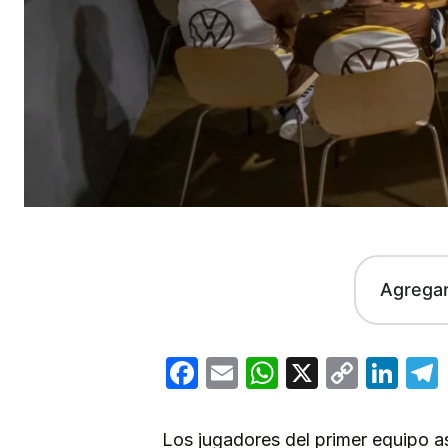
Agrega
Facebook
Email
WhatsApp
X
Copy
Lin
Link
Los jugadores del primer equipo as