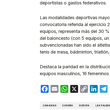
deportistas o gastos federativos.
Las modalidades deportivas mayor
convocatoria referida al ejercicio
equipos, representa más del 30 % 
del baloncesto (con 5 equipos, un 1
subvencionadas han sido el atletis
tenis de mesa, bádminton, triatlón,
Destaca la paridad en la distribu
equipos masculinos, 16 femeninos 
Facebook
Email
WhatsApp
X
Copy
Lin
Link
CANARIAS
ESPAÑA
EUROPA
LAS PALM