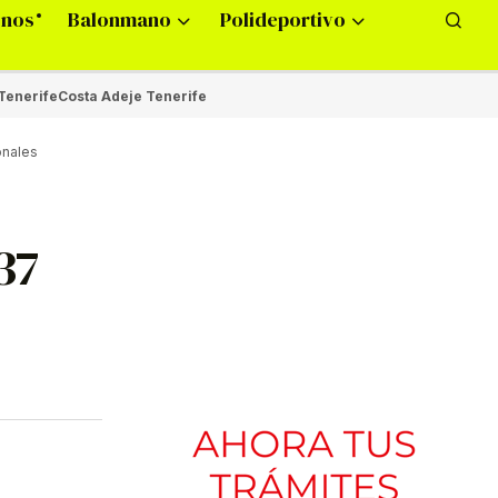
onos
Balonmano
Polideportivo
Tenerife
Costa Adeje Tenerife
onales
37