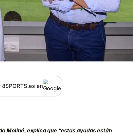
r 8SPORTS.es en
kedIn
Telegram
da Moliné, explica que “estas ayudas están