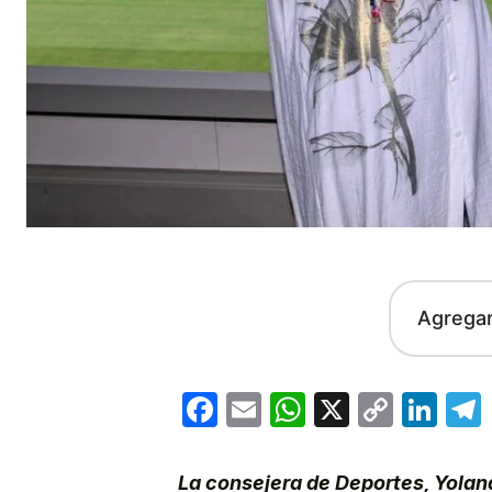
Agrega
Facebook
Email
WhatsApp
X
Copy
Lin
Link
La consejera de Deportes, Yolan