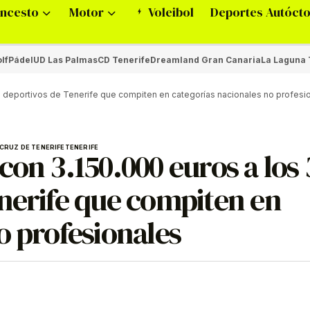
ncesto
Motor
Voleibol
Deportes Autóct
lf
Pádel
UD Las Palmas
CD Tenerife
Dreamland Gran Canaria
La Laguna 
s deportivos de Tenerife que compiten en categorías nacionales no profesi
CRUZ DE TENERIFE
TENERIFE
con 3.150.000 euros a los 
enerife que compiten en
o profesionales