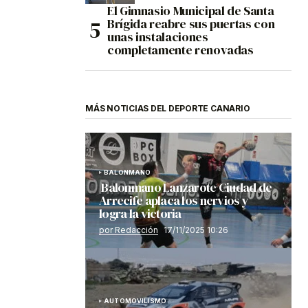
El Gimnasio Municipal de Santa
Brígida reabre sus puertas con
unas instalaciones
completamente renovadas
MÁS NOTICIAS DEL DEPORTE CANARIO
BALONMANO
Balonmano Lanzarote Ciudad de
Arrecife aplaca los nervios y
logra la victoria
por Redacción
17/11/2025 10:26
AUTOMOVILISMO