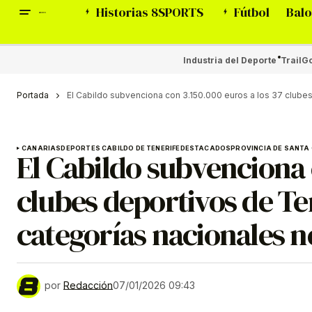
Historias 8SPORTS
Fútbol
Balo
Industria del Deporte
Trail
Go
Portada
El Cabildo subvenciona con 3.150.000 euros a los 37 clube
CANARIAS
DEPORTES CABILDO DE TENERIFE
DESTACADOS
PROVINCIA DE SANTA 
El Cabildo subvenciona 
clubes deportivos de T
categorías nacionales n
por
Redacción
07/01/2026 09:43