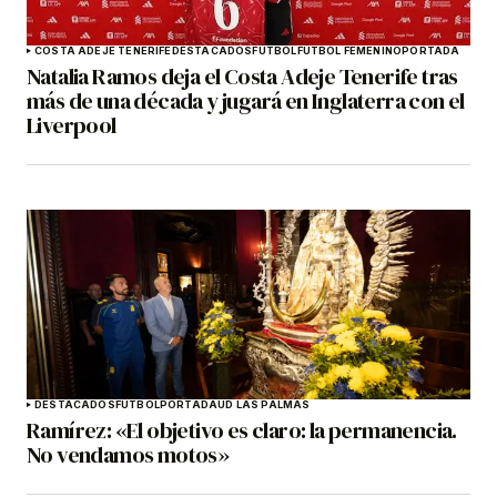
COSTA ADEJE TENERIFE
DESTACADOS
FÚTBOL
FÚTBOL FEMENINO
PORTADA
Natalia Ramos deja el Costa Adeje Tenerife tras
más de una década y jugará en Inglaterra con el
Liverpool
DESTACADOS
FÚTBOL
PORTADA
UD LAS PALMAS
Ramírez: «El objetivo es claro: la permanencia.
No vendamos motos»