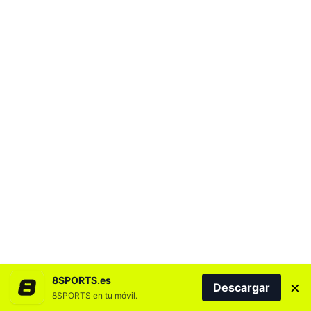
8SPORTS.es
×
Descargar
8SPORTS en tu móvil.