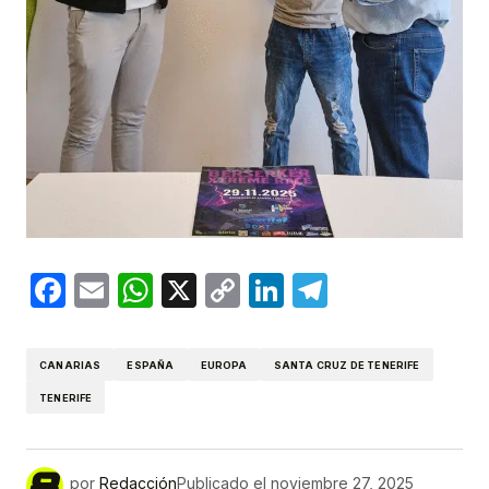
Facebook
Email
WhatsApp
X
Copy
LinkedIn
Telegram
Link
CANARIAS
ESPAÑA
EUROPA
SANTA CRUZ DE TENERIFE
TENERIFE
por
Redacción
Publicado el
noviembre 27, 2025