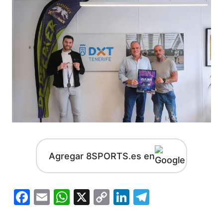
Agregar 8SPORTS.es en
Facebook
Email
WhatsApp
X
Copy
LinkedIn
Telegram
Link