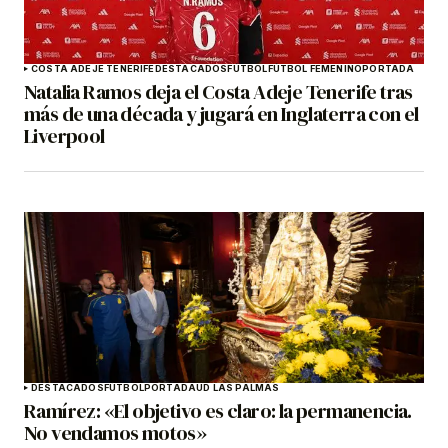
COSTA ADEJE TENERIFE
DESTACADOS
FÚTBOL
FÚTBOL FEMENINO
PORTADA
Natalia Ramos deja el Costa Adeje Tenerife tras
más de una década y jugará en Inglaterra con el
Liverpool
DESTACADOS
FÚTBOL
PORTADA
UD LAS PALMAS
Ramírez: «El objetivo es claro: la permanencia.
No vendamos motos»