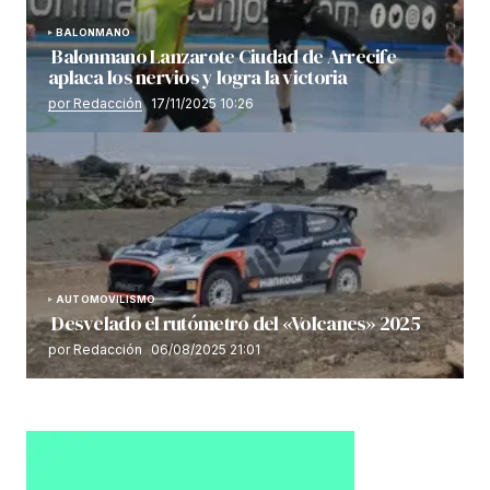
BALONMANO
Balonmano Lanzarote Ciudad de Arrecife
aplaca los nervios y logra la victoria
por Redacción
17/11/2025 10:26
AUTOMOVILISMO
Desvelado el rutómetro del «Volcanes» 2025
por Redacción
06/08/2025 21:01