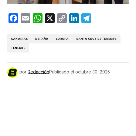
Facebook
Email
WhatsApp
X
Copy
LinkedIn
Telegram
Link
CANARIAS
ESPAÑA
EUROPA
SANTA CRUZ DE TENERIFE
TENERIFE
por
Redacción
Publicado el
octubre 30, 2025