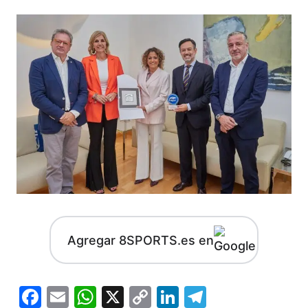
Agregar 8SPORTS.es en
Facebook
Email
WhatsApp
X
Copy
LinkedIn
Telegram