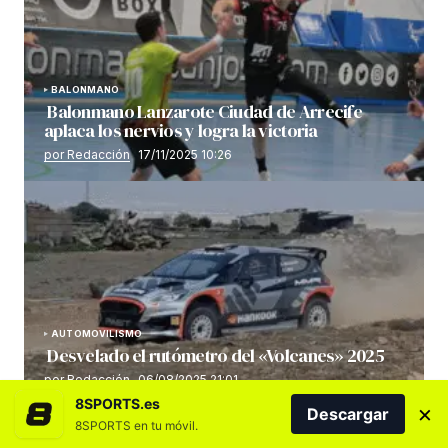
BALONMANO
Balonmano Lanzarote Ciudad de Arrecife
aplaca los nervios y logra la victoria
por Redacción
17/11/2025 10:26
AUTOMOVILISMO
Desvelado el rutómetro del «Volcanes» 2025
por Redacción
06/08/2025 21:01
8SPORTS.es
×
Descargar
8SPORTS en tu móvil.