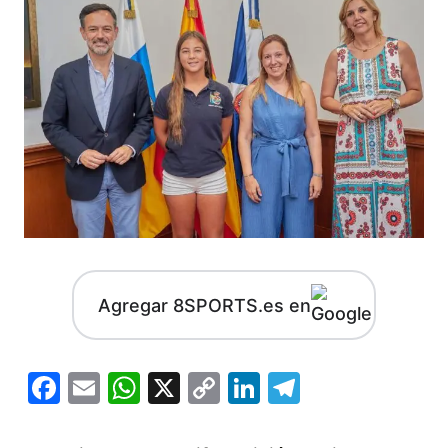
Agregar 8SPORTS.es en
Facebook
Email
WhatsApp
X
Copy
LinkedIn
Telegram
Link