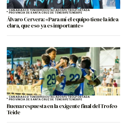
CANARIAS
CD TENERIFE
DESTACADOS
FÚTBOL
PORTADA
PROVINCIA DE SANTA CRUZ DE TENERIFE
TENERIFE
Álvaro Cervera: «Para mí el equipo tiene la idea
clara, que eso ya es importante»
CANARIAS
CD TENERIFE
DESTACADOS
FÚTBOL
PORTADA
PROVINCIA DE SANTA CRUZ DE TENERIFE
TENERIFE
Buena respuesta en la exigente final del Trofeo
Teide