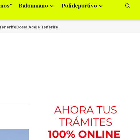
onos
Balonmano
Polideportivo
Tenerife
Costa Adeje Tenerife