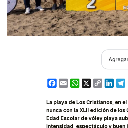
Agrega
Facebook
Email
WhatsApp
X
Copy
Lin
Link
La playa de Los Cristianos, en e
nunca con la XLII edición de lo
Edad Escolar de vóley playa sub
intensidad, espectáculo y buen 