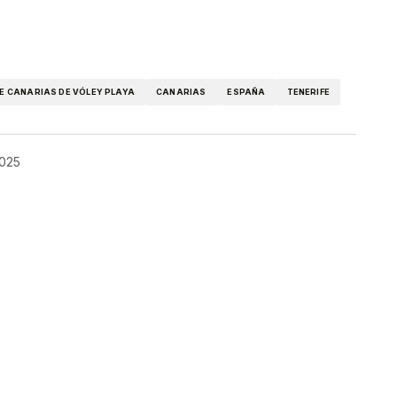
kedIn
Telegram
 CANARIAS DE VÓLEY PLAYA
CANARIAS
ESPAÑA
TENERIFE
2025