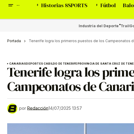
Historias 8SPORTS
Fútbol
Balo
Industria del Deporte
Trail
Go
Portada
Tenerife logra los primeros puestos de los Campeonatos d
CANARIAS
DEPORTES CABILDO DE TENERIFE
PROVINCIA DE SANTA CRUZ DE TENE
Tenerife logra los prime
Campeonatos de Canaria
por
Redacción
14/07/2025 13:57