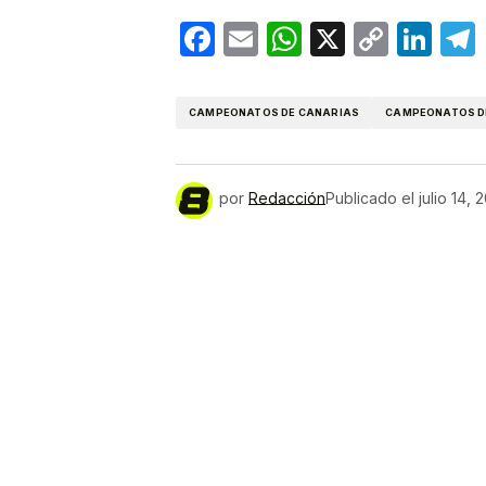
Facebook
Email
WhatsApp
X
Copy
Lin
Link
CAMPEONATOS DE CANARIAS
CAMPEONATOS DE
por
Redacción
Publicado el
julio 14, 