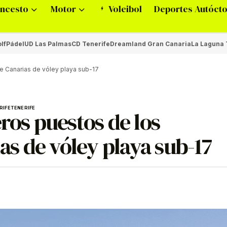
ncesto
Motor
Voleibol
Deportes Autóct
lf
Pádel
UD Las Palmas
CD Tenerife
Dreamland Gran Canaria
La Laguna 
e Canarias de vóley playa sub-17
RIFE
TENERIFE
ros puestos de los
s de vóley playa sub-17