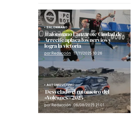
BALONMANO
Balonmano Lanzarote Ciudad de
Arrecife aplaca los nervios y
logra la victoria
por Redacción
17/11/2025 10:26
AUTOMOVILISMO
Desvelado el rutómetro del
«Volcanes» 2025
por Redacción
06/08/2025 21:01