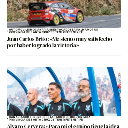
AUTOMOVILISMO
CANARIAS
DESTACADOS
LA PALMA
MOTOR
PROVINCIA DE SANTA CRUZ DE TENERIFE
TENERIFE
Juan Carlos Brito: «Me siento muy satisfecho
por haber logrado la victoria»
CANARIAS
CD TENERIFE
DESTACADOS
FÚTBOL
PORTADA
PROVINCIA DE SANTA CRUZ DE TENERIFE
TENERIFE
Álvaro Cervera: «Para mí el equipo tiene la idea