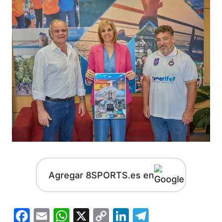
Agregar 8SPORTS.es en
Facebook
Email
WhatsApp
X
Copy
LinkedIn
Telegram