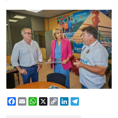
Facebook
Email
WhatsApp
X
Copy
LinkedIn
Telegram
Link