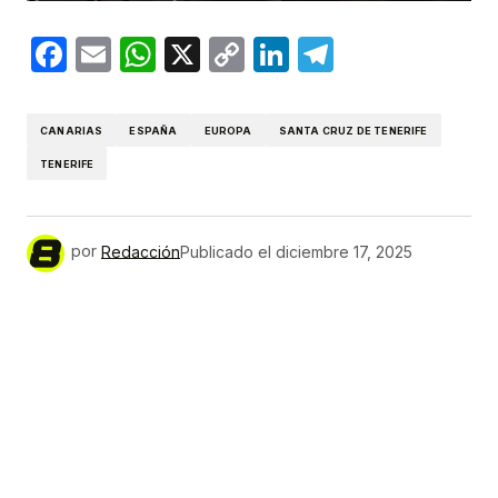
Facebook
Email
WhatsApp
X
Copy
LinkedIn
Telegram
Link
CANARIAS
ESPAÑA
EUROPA
SANTA CRUZ DE TENERIFE
TENERIFE
por
Redacción
Publicado el
diciembre 17, 2025