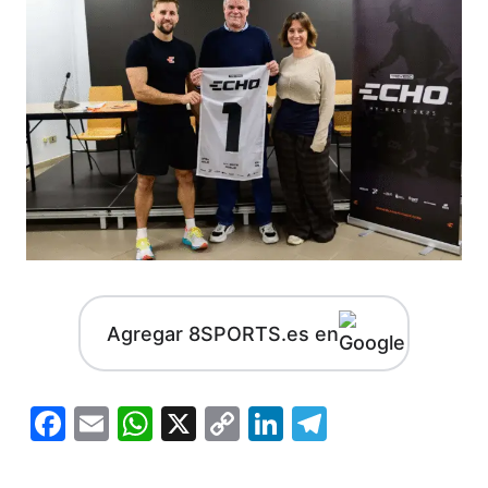
Agregar 8SPORTS.es en
Facebook
Email
WhatsApp
X
Copy
LinkedIn
Telegram
Link