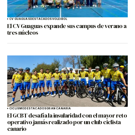
CV GUAGUAS
DESTACADOS
VOLEIBOL
El CV Guaguas expande sus campus de verano a
tres núcleos
CICLISMO
DESTACADOS
GRAN CANARIA
El GCBT desafía la insularidad con el mayor reto
operativo jamás realizado por un club ciclista
canario