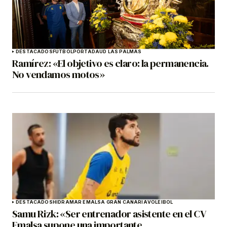
DESTACADOS
FÚTBOL
PORTADA
UD LAS PALMAS
Ramírez: «El objetivo es claro: la permanencia.
No vendamos motos»
DESTACADOS
HIDRAMAR EMALSA GRAN CANARIA
VOLEIBOL
Samu Rizk: «Ser entrenador asistente en el CV
Emalsa supone una importante