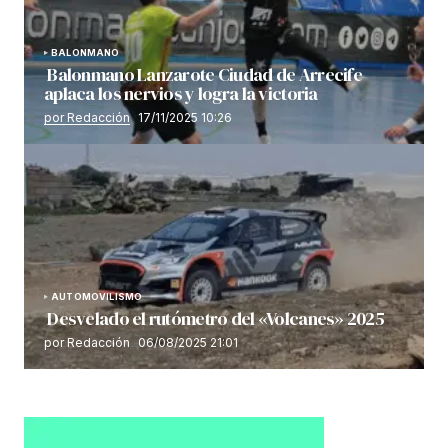
BALONMANO
Balonmano Lanzarote Ciudad de Arrecife
aplaca los nervios y logra la victoria
por Redacción
17/11/2025 10:26
AUTOMOVILISMO
Desvelado el rutómetro del «Volcanes» 2025
por Redacción
06/08/2025 21:01