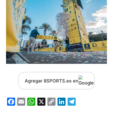
Agregar 8SPORTS.es en
Facebook
Email
WhatsApp
X
Copy
LinkedIn
Telegram
Link