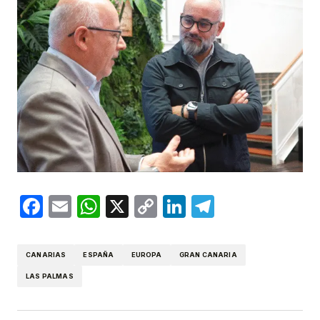
Facebook
Email
WhatsApp
X
Copy
LinkedIn
Telegram
Link
CANARIAS
ESPAÑA
EUROPA
GRAN CANARIA
LAS PALMAS