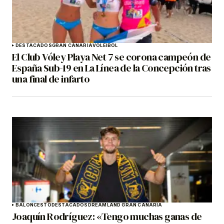
DESTACADOS
GRAN CANARIA
VOLEIBOL
El Club Vóley Playa Net 7 se corona campeón de
España Sub-19 en La Línea de la Concepción tras
una final de infarto
BALONCESTO
DESTACADOS
DREAMLAND GRAN CANARIA
Joaquín Rodríguez: «Tengo muchas ganas de