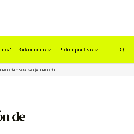
onos
Balonmano
Polideportivo
Tenerife
Costa Adeje Tenerife
ón de