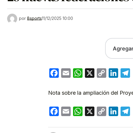
por
8sports
11/12/2025 10:00
Agrega
Facebook
Email
WhatsApp
X
Copy
Lin
Link
Nota sobre la ampliación del Proy
Facebook
Email
WhatsApp
X
Copy
Lin
Link