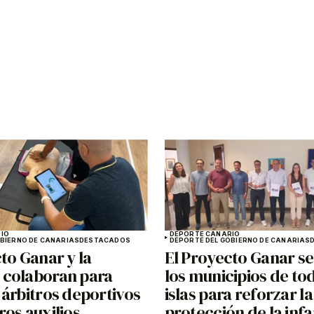
IO
DEPORTE CANARIO
OBIERNO DE CANARIAS
DESTACADOS
DEPORTE DEL GOBIERNO DE CANARIAS
to Ganar y la
El Proyecto Ganar se
colaboran para
los municipios de tod
 árbitros deportivos
islas para reforzar la
os auxilios
protección de la infa