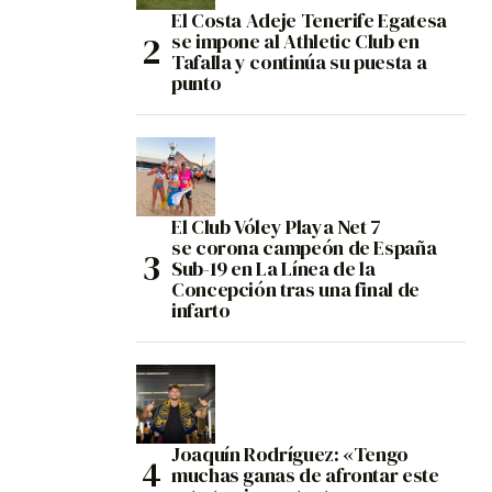
El Costa Adeje Tenerife Egatesa
se impone al Athletic Club en
Tafalla y continúa su puesta a
punto
El Club Vóley Playa Net 7
se corona campeón de España
Sub-19 en La Línea de la
Concepción tras una final de
infarto
Joaquín Rodríguez: «Tengo
muchas ganas de afrontar este