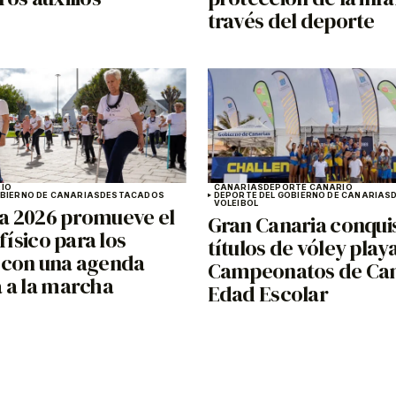
través del deporte
IO
CANARIAS
DEPORTE CANARIO
OBIERNO DE CANARIAS
DESTACADOS
DEPORTE DEL GOBIERNO DE CANARIAS
VOLEIBOL
 2026 promueve el
Gran Canaria conquis
 físico para los
títulos de vóley playa
con una agenda
Campeonatos de Can
 a la marcha
Edad Escolar