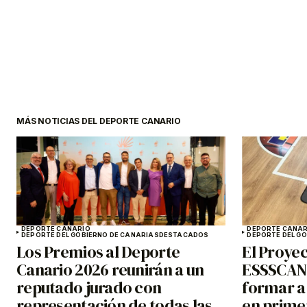
MÁS NOTICIAS DEL DEPORTE CANARIO
DEPORTE CANARIO
DEPORTE CANAR
DEPORTE DEL GOBIERNO DE CANARIAS
DESTACADOS
DEPORTE DEL G
Los Premios al Deporte
El Proyec
Canario 2026 reunirán a un
ESSSCAN 
reputado jurado con
formar a
representación de todas las
en primer