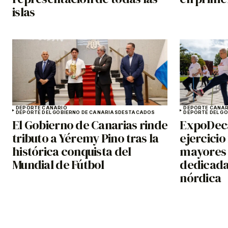
islas
DEPORTE CANARIO
DEPORTE CANAR
DEPORTE DEL GOBIERNO DE CANARIAS
DESTACADOS
DEPORTE DEL G
El Gobierno de Canarias rinde
ExpoDeca
tributo a Yéremy Pino tras la
ejercicio
histórica conquista del
mayores 
Mundial de Fútbol
dedicada
nórdica