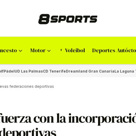
ncesto
Motor
Voleibol
Deportes Autóct
lf
Pádel
UD Las Palmas
CD Tenerife
Dreamland Gran Canaria
La Laguna 
nuevas federaciones deportivas
fuerza con la incorporaci
deportivas