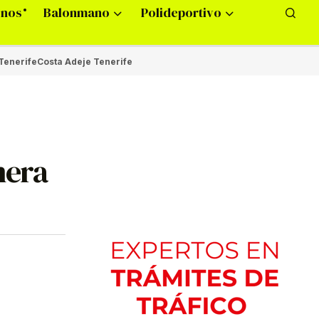
onos
Balonmano
Polideportivo
Tenerife
Costa Adeje Tenerife
nera