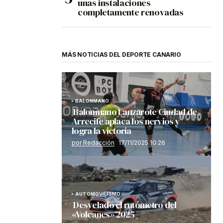
unas instalaciones
completamente renovadas
MÁS NOTICIAS DEL DEPORTE CANARIO
BALONMANO
Balonmano Lanzarote Ciudad de
Arrecife aplaca los nervios y
logra la victoria
por Redacción
17/11/2025 10:26
AUTOMOVILISMO
Desvelado el rutómetro del
«Volcanes» 2025