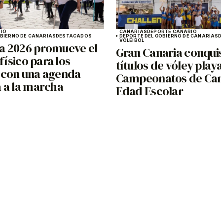
IO
CANARIAS
DEPORTE CANARIO
OBIERNO DE CANARIAS
DESTACADOS
DEPORTE DEL GOBIERNO DE CANARIAS
VOLEIBOL
 2026 promueve el
Gran Canaria conquis
 físico para los
títulos de vóley playa
con una agenda
Campeonatos de Can
 a la marcha
Edad Escolar