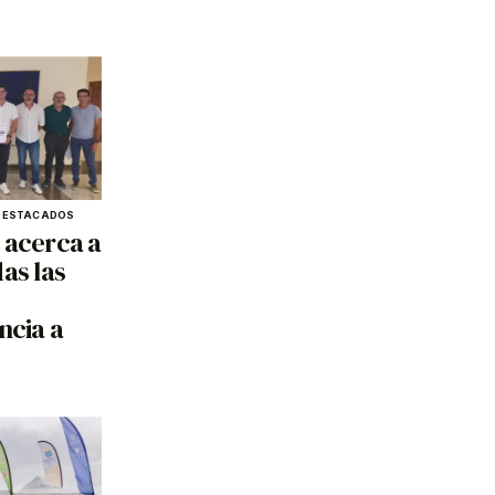
DESTACADOS
 acerca a
as las
ncia a