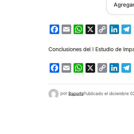
Agrega
Facebook
Email
WhatsApp
X
Copy
Lin
Link
Conclusiones del I Estudio de Im
Facebook
Email
WhatsApp
X
Copy
Lin
Link
por
8sports
Publicado el
diciembre 0