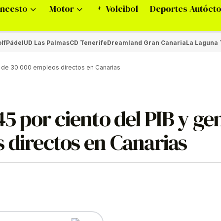
ncesto
Motor
Voleibol
Deportes Autóct
lf
Pádel
UD Las Palmas
CD Tenerife
Dreamland Gran Canaria
La Laguna 
ca de 30.000 empleos directos en Canarias
45 por ciento del PIB y ge
 directos en Canarias