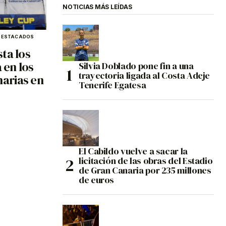
NOTICIAS MÁS LEÍDAS
DESTACADOS
ta los
 en los
Silvia Doblado pone fin a una
trayectoria ligada al Costa Adeje
arias en
Tenerife Egatesa
El Cabildo vuelve a sacar la
licitación de las obras del Estadio
de Gran Canaria por 235 millones
de euros