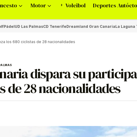
ncesto
Motor
Voleibol
Deportes Autóct
lf
Pádel
UD Las Palmas
CD Tenerife
Dreamland Gran Canaria
La Laguna 
nza los 680 ciclistas de 28 nacionalidades
 PALMAS
aria dispara su particip
tas de 28 nacionalidades