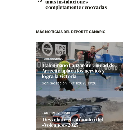
unas instalaciones
completamente renovadas
MÁS NOTICIAS DEL DEPORTE CANARIO
BALONMANO
Balonmano Lanzarote Ciudad de
Arrecife aplaca los nervios y
logra la victoria
por Redacción
17/11/2025 10:26
AUTOMOVILISMO
Desvelado el rutómetro del
«Volcanes» 2025