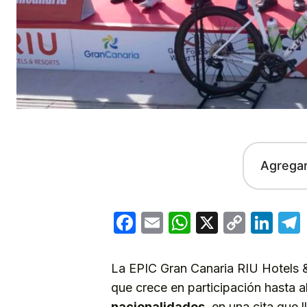
Agrega
Facebook
Email
WhatsApp
X
Copy
Lin
Link
La EPIC Gran Canaria RIU Hotels &
que crece en participación hasta a
nacionalidades
, en una cita que 