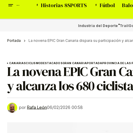
Historias 8SPORTS
Fútbol
Balo
Industria del Deporte
Trail
Go
Portada
La novena EPIC Gran Canaria dispara su participación y alca
CANARIAS
CICLISMO
DESTACADOS
GRAN CANARIA
PORTADA
PROVINCIA DE LAS
La novena EPIC Gran Can
y alcanza los 680 ciclis
por
Rafa León
06/02/2026 00:58