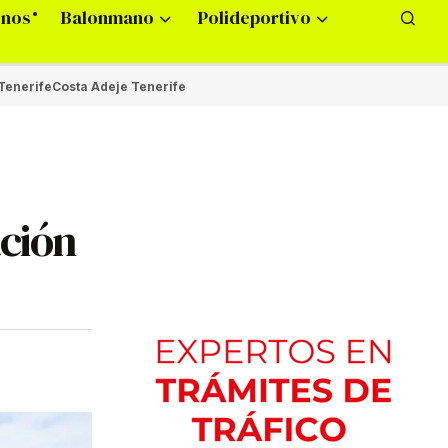
onos
Balonmano
Polideportivo
Tenerife
Costa Adeje Tenerife
ación