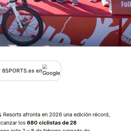
r 8SPORTS.es en
kedIn
Telegram
 Resorts afronta en 2026 una edición récord,
lcanzar los
680 ciclistas de 28
llega este 7 y 8 de febrero cargada de