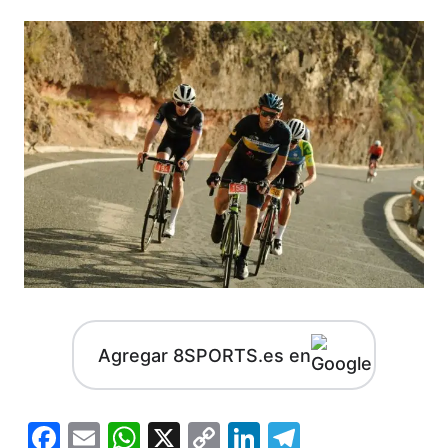
Agregar 8SPORTS.es en
Facebook
Email
WhatsApp
X
Copy
LinkedIn
Telegram