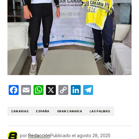
Facebook
Email
WhatsApp
X
Copy
LinkedIn
Telegram
Link
CANARIAS
ESPAÑA
GRAN CANARIA
LAS PALMAS
por
Redacción
Publicado el
agosto 28, 2025