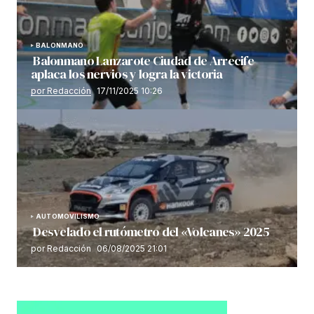
BALONMANO
Balonmano Lanzarote Ciudad de Arrecife
aplaca los nervios y logra la victoria
por Redacción
17/11/2025 10:26
AUTOMOVILISMO
Desvelado el rutómetro del «Volcanes» 2025
por Redacción
06/08/2025 21:01