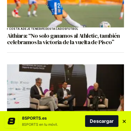
COSTA ADEJE TENERIFE
DESTACADOS
FÚTBOL
Aithiara: “No solo ganamos al Athletic, también
celebramos la victoria de la vuelta de Pisco”
DESTACADOS
INDUSTRIA DEL DEPORTE
8SPORTS.es
×
Descargar
La inteligencia artificial y la digitalización, claves
8SPORTS en tu móvil.
del IX Congreso de ACAGEDE el 1 y 2 de octubre