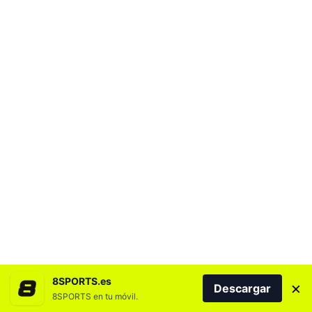
8SPORTS.es
×
Descargar
8SPORTS en tu móvil.