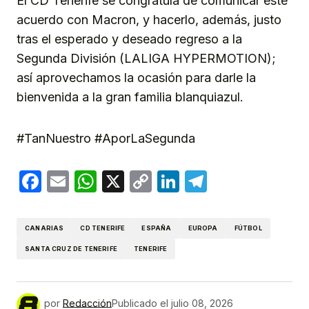
El CD Tenerife se congratula de comunicar este
acuerdo con Macron, y hacerlo, además, justo
tras el esperado y deseado regreso a la
Segunda División (LALIGA HYPERMOTION);
así aprovechamos la ocasión para darle la
bienvenida a la gran familia blanquiazul.
#TanNuestro #AporLaSegunda
Facebook
Email
WhatsApp
X
Copy
LinkedIn
Telegram
Link
CANARIAS
CD TENERIFE
ESPAÑA
EUROPA
FÚTBOL
SANTA CRUZ DE TENERIFE
TENERIFE
por
Redacción
Publicado el
julio 08, 2026