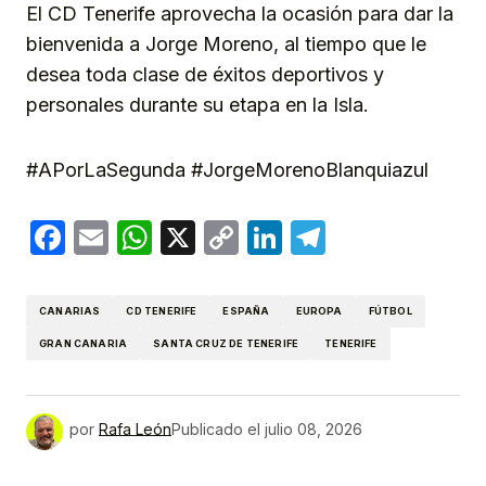
El CD Tenerife aprovecha la ocasión para dar la
bienvenida a Jorge Moreno, al tiempo que le
desea toda clase de éxitos deportivos y
personales durante su etapa en la Isla.
#APorLaSegunda #JorgeMorenoBlanquiazul
Facebook
Email
WhatsApp
X
Copy
LinkedIn
Telegram
Link
CANARIAS
CD TENERIFE
ESPAÑA
EUROPA
FÚTBOL
GRAN CANARIA
SANTA CRUZ DE TENERIFE
TENERIFE
por
Rafa León
Publicado el
julio 08, 2026