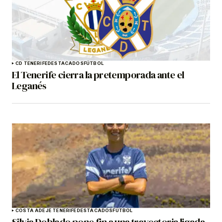
CD TENERIFE
DESTACADOS
FÚTBOL
El Tenerife cierra la pretemporada ante el
Leganés
COSTA ADEJE TENERIFE
DESTACADOS
FÚTBOL
Silvia Doblado pone fin a una trayectoria ligada