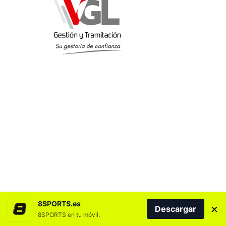
8SPORTS.es
×
Descargar
8SPORTS en tu móvil.