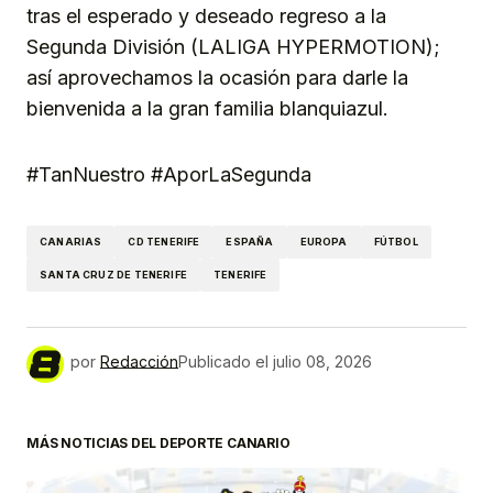
tras el esperado y deseado regreso a la
Segunda División (LALIGA HYPERMOTION);
así aprovechamos la ocasión para darle la
bienvenida a la gran familia blanquiazul.
#TanNuestro #AporLaSegunda
CANARIAS
CD TENERIFE
ESPAÑA
EUROPA
FÚTBOL
SANTA CRUZ DE TENERIFE
TENERIFE
por
Redacción
Publicado el
julio 08, 2026
MÁS NOTICIAS DEL DEPORTE CANARIO