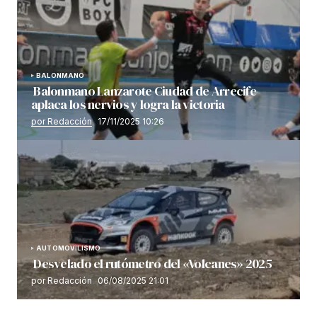
BALONMANO
Balonmano Lanzarote Ciudad de Arrecife
aplaca los nervios y logra la victoria
por Redacción
17/11/2025 10:26
AUTOMOVILISMO
Desvelado el rutómetro del «Volcanes» 2025
por Redacción
06/08/2025 21:01