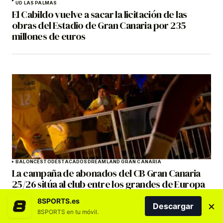
UD LAS PALMAS
El Cabildo vuelve a sacar la licitación de las
obras del Estadio de Gran Canaria por 235
millones de euros
BALONCESTO
DESTACADOS
DREAMLAND GRAN CANARIA
La campaña de abonados del CB Gran Canaria
25/26 sitúa al club entre los grandes de Europa
en los Sports Business Awards 2026
8SPORTS.es
×
Descargar
8SPORTS en tu móvil.