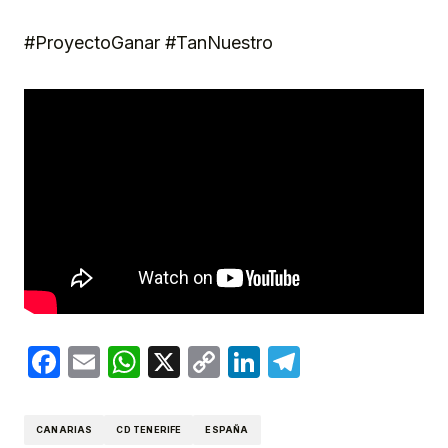
#ProyectoGanar #TanNuestro
Facebook
Email
WhatsApp
X
Copy
LinkedIn
Telegram
Link
CANARIAS
CD TENERIFE
ESPAÑA