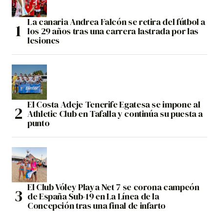
La canaria Andrea Falcón se retira del fútbol a
los 29 años tras una carrera lastrada por las
lesiones
El Costa Adeje Tenerife Egatesa se impone al
Athletic Club en Tafalla y continúa su puesta a
punto
El Club Vóley Playa Net 7 se corona campeón
de España Sub-19 en La Línea de la
Concepción tras una final de infarto