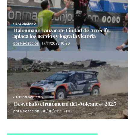
BALONMANO
Balonmano Lanzarote Ciudad de Arrecife
aplaca los nervios y logra la victoria
por Redacción
17/11/2025 10:26
AUTOMOVILISMO
Desvelado el rutómetro del «Volcanes» 2025
por Redacción
06/08/2025 21:01