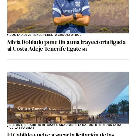
COSTA ADEJE TENERIFE
DESTACADOS
FÚTBOL
Silvia Doblado pone fin a una trayectoria ligada
al Costa Adeje Tenerife Egatesa
DEPORTES CABILDO DE GRAN CANARIA
DESTACADOS
FÚTBOL
PORTADA
UD LAS PALMAS
El Cabildo vuelve a sacar la licitación de las