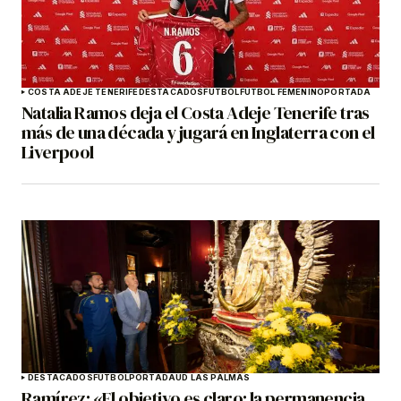
COSTA ADEJE TENERIFE
DESTACADOS
FÚTBOL
FÚTBOL FEMENINO
PORTADA
Natalia Ramos deja el Costa Adeje Tenerife tras
más de una década y jugará en Inglaterra con el
Liverpool
DESTACADOS
FÚTBOL
PORTADA
UD LAS PALMAS
Ramírez: «El objetivo es claro: la permanencia.