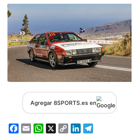
Agregar 8SPORTS.es en
Facebook
Email
WhatsApp
X
Copy
LinkedIn
Telegram
Link