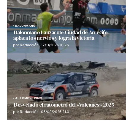
BALONMANO
Balonmano Lanzarote Ciudad de Arrecife
aplaca los nervios y logra la victoria
por Redacción
17/11/2025 10:26
AUTOMOVILISMO
Desvelado el rutómetro del «Volcanes» 2025
por Redacción
06/08/2025 21:01