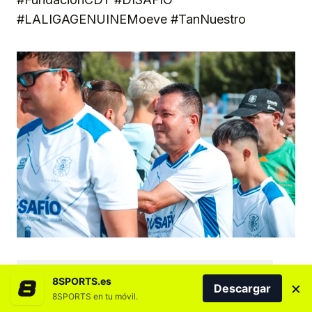
#LALIGAGENUINEMoeve #TanNuestro
CANARIAS
CD TENERIFE
ESPAÑA
EUROPA
FÚTBOL
8SPORTS.es
×
Descargar
SANTA CRUZ DE TENERIFE
TENERIFE
8SPORTS en tu móvil.