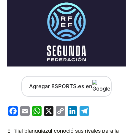
Agregar 8SPORTS.es en
Facebook
Email
WhatsApp
X
Copy
LinkedIn
Telegram
Link
El filial blanquiazul conoció sus rivales para la