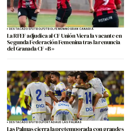
DESTACADOS
FÚTBOL
FÚTBOL FEMENINO
GRAN CANARIA
La RFEF adjudica al CF Unión Viera la vacante en
Segunda Federación Femenina tras la renuncia
del Granada CF «B»
DESTACADOS
FÚTBOL
PORTADA
UD LAS PALMAS
Las Palmas cierra la pretemporada con grandes