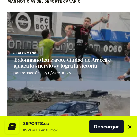
MÁS NOTICIAS DEL DEPORTE CANARIO
BALONMANO
Balonmano Lanzarote Ciudad de Arrecife
aplaca los nervios y logra la victoria
por Redacción
17/11/2025 10:26
8SPORTS.es
×
Descargar
AUTOMOVILISMO
8SPORTS en tu móvil.
Desvelado el rutómetro del «Volcanes» 2025