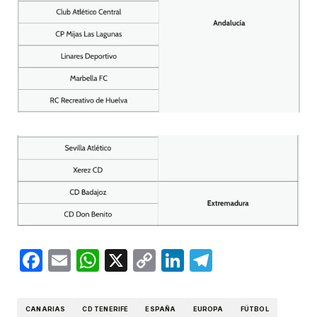
Facebook
Email
WhatsApp
X
Copy
LinkedIn
Telegram
Link
CANARIAS
CD TENERIFE
ESPAÑA
EUROPA
FÚTBOL