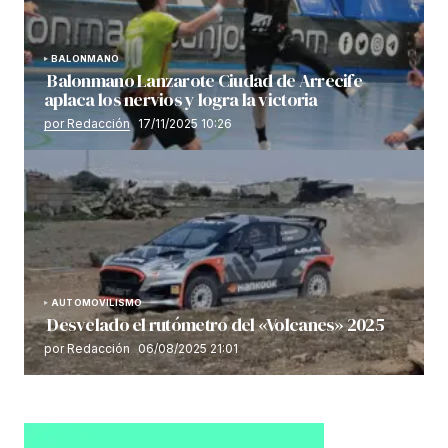
BALONMANO
Balonmano Lanzarote Ciudad de Arrecife
aplaca los nervios y logra la victoria
por Redacción
17/11/2025 10:26
AUTOMOVILISMO
Desvelado el rutómetro del «Volcanes» 2025
por Redacción
06/08/2025 21:01