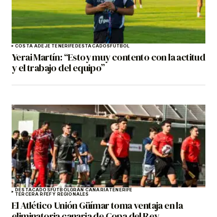
COSTA ADEJE TENERIFE
DESTACADOS
FÚTBOL
Yerai Martín: “Estoy muy contento con la actitud
y el trabajo del equipo”
DESTACADOS
FÚTBOL
GRAN CANARIA
TENERIFE
TERCERA RFEF Y REGIONALES
El Atlético Unión Güímar toma ventaja en la
eliminatoria canaria de Copa del Rey