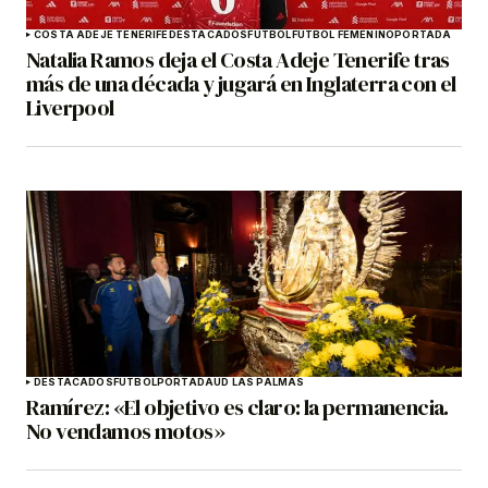
COSTA ADEJE TENERIFE
DESTACADOS
FÚTBOL
FÚTBOL FEMENINO
PORTADA
Natalia Ramos deja el Costa Adeje Tenerife tras
más de una década y jugará en Inglaterra con el
Liverpool
DESTACADOS
FÚTBOL
PORTADA
UD LAS PALMAS
Ramírez: «El objetivo es claro: la permanencia.
No vendamos motos»