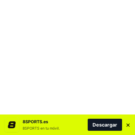
8SPORTS.es
×
Descargar
8SPORTS en tu móvil.