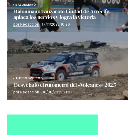
BALONMANO
Balonmano Lanzarote Ciudad de Arrecife
aplaca los nervios y logra la victoria
por Redacción
17/11/2025 10:26
AUTOMOVILISMO
Desvelado el rutómetro del «Volcanes» 2025
por Redacción
06/08/2025 21:01