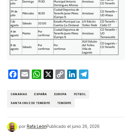
Facebook
Email
WhatsApp
X
Copy
LinkedIn
Telegram
Link
CANARIAS
ESPAÑA
EUROPA
FÚTBOL
SANTA CRUZ DE TENERIFE
TENERIFE
por
Rafa León
Publicado el
junio 26, 2026