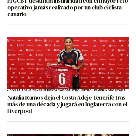
El GCBT desafía la insularidad con el mayor reto
operativo jamás realizado por un club ciclista
canario
COSTA ADEJE TENERIFE
DESTACADOS
FÚTBOL
FÚTBOL FEMENINO
PORTADA
Natalia Ramos deja el Costa Adeje Tenerife tras
más de una década y jugará en Inglaterra con el
Liverpool