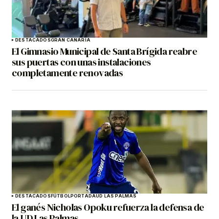
DESTACADOS
GRAN CANARIA
El Gimnasio Municipal de Santa Brígida reabre
sus puertas con unas instalaciones
completamente renovadas
DESTACADOS
FÚTBOL
PORTADA
UD LAS PALMAS
El ganés Nicholas Opoku refuerza la defensa de
la UD Las Palmas