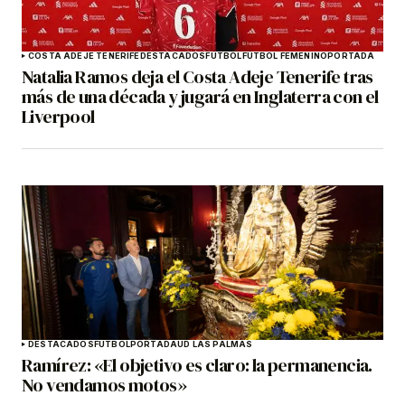
COSTA ADEJE TENERIFE
DESTACADOS
FÚTBOL
FÚTBOL FEMENINO
PORTADA
Natalia Ramos deja el Costa Adeje Tenerife tras
más de una década y jugará en Inglaterra con el
Liverpool
DESTACADOS
FÚTBOL
PORTADA
UD LAS PALMAS
Ramírez: «El objetivo es claro: la permanencia.
No vendamos motos»