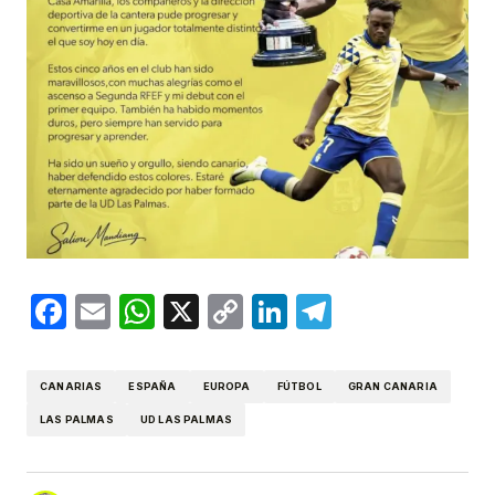
Facebook
Email
WhatsApp
X
Copy
LinkedIn
Telegram
Link
CANARIAS
ESPAÑA
EUROPA
FÚTBOL
GRAN CANARIA
LAS PALMAS
UD LAS PALMAS