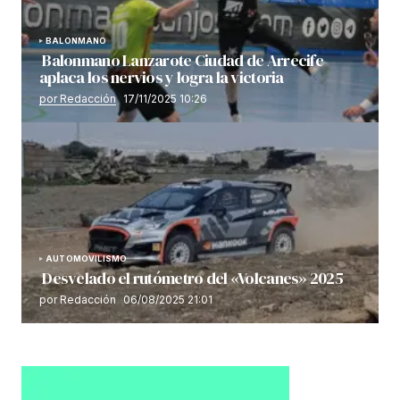
BALONMANO
Balonmano Lanzarote Ciudad de Arrecife
aplaca los nervios y logra la victoria
por Redacción
17/11/2025 10:26
AUTOMOVILISMO
Desvelado el rutómetro del «Volcanes» 2025
por Redacción
06/08/2025 21:01