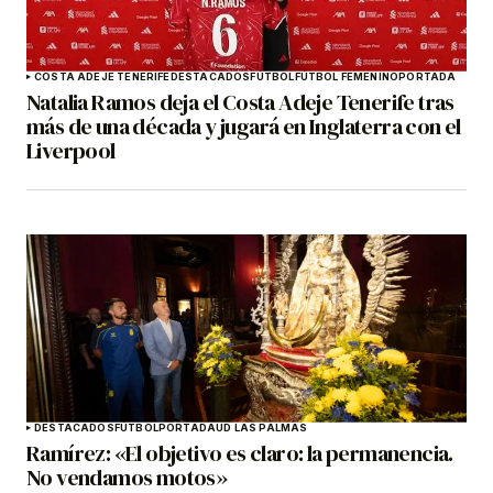
COSTA ADEJE TENERIFE
DESTACADOS
FÚTBOL
FÚTBOL FEMENINO
PORTADA
Natalia Ramos deja el Costa Adeje Tenerife tras
más de una década y jugará en Inglaterra con el
Liverpool
DESTACADOS
FÚTBOL
PORTADA
UD LAS PALMAS
Ramírez: «El objetivo es claro: la permanencia.
No vendamos motos»