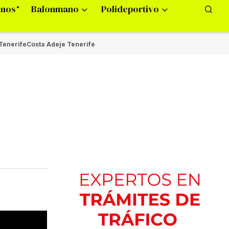
onos
Balonmano
Polideportivo
Tenerife
Costa Adeje Tenerife