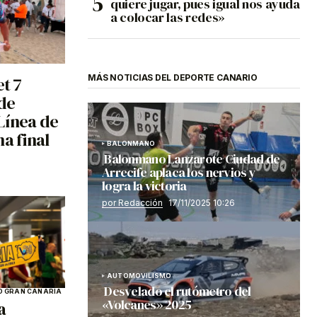
quiere jugar, pues igual nos ayuda
a colocar las redes»
MÁS NOTICIAS DEL DEPORTE CANARIO
et 7
de
Línea de
a final
BALONMANO
Balonmano Lanzarote Ciudad de
Arrecife aplaca los nervios y
logra la victoria
por Redacción
17/11/2025 10:26
AUTOMOVILISMO
Desvelado el rutómetro del
 GRAN CANARIA
«Volcanes» 2025
a