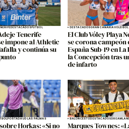
NERIFE
DESTACADOS
FÚTBOL
DESTACADOS
GRAN CANARIA
VOLEIBOL
Adeje Tenerife
El Club Vóley Playa N
e impone al Athletic
se corona campeón 
afalla y continúa su
España Sub-19 en La 
 punto
la Concepción tras un
de infarto
TBOL
PORTADA
UD LAS PALMAS
BALONCESTO
DESTACADOS
DREAMLAND
sobre Horkas: «Si no
Marques Townes: «L