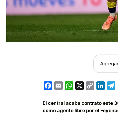
Agrega
Facebook
Email
WhatsApp
X
Copy
Lin
Link
El central acaba contrato este 3
como agente libre por el Feyeno