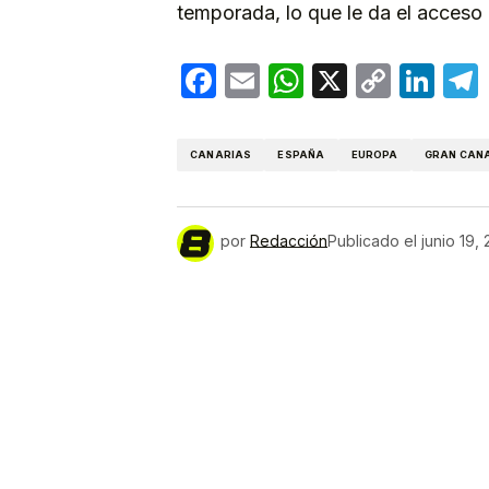
temporada, lo que le da el acceso 
Facebook
Email
WhatsApp
X
Copy
Lin
Link
CANARIAS
ESPAÑA
EUROPA
GRAN CAN
por
Redacción
Publicado el
junio 19,