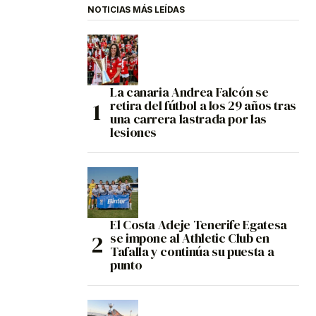
NOTICIAS MÁS LEÍDAS
La canaria Andrea Falcón se
retira del fútbol a los 29 años tras
una carrera lastrada por las
lesiones
El Costa Adeje Tenerife Egatesa
se impone al Athletic Club en
Tafalla y continúa su puesta a
punto