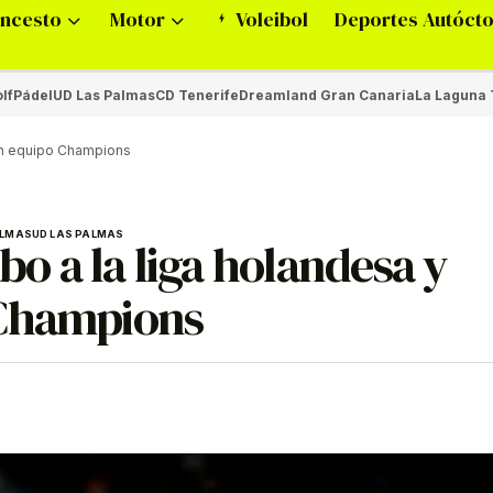
ncesto
Motor
Voleibol
Deportes Autóct
lf
Pádel
UD Las Palmas
CD Tenerife
Dreamland Gran Canaria
La Laguna 
 un equipo Champions
ALMAS
UD LAS PALMAS
 a la liga holandesa y
 Champions