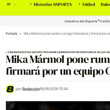
Historias 8SPORTS
Fútbol
Balo
Industria del Deporte
Trail
Go
Portada
Mika Mármol pone rumbo a la liga holandesa y firmará por
CANARIAS
DESTACADOS
FÚTBOL
GRAN CANARIA
PORTADA
PROVINCIA DE LAS P
Mika Mármol pone rumbo
firmará por un equipo
por
Redacción
19/06/2026 10:44