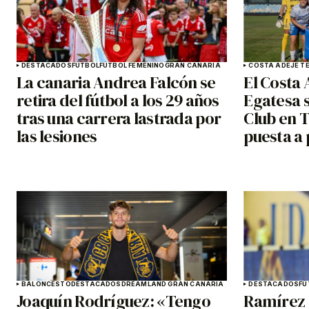
DESTACADOS
FÚTBOL
FÚTBOL FEMENINO
GRAN CANARIA
COSTA ADEJE TE
La canaria Andrea Falcón se
El Costa 
retira del fútbol a los 29 años
Egatesa s
tras una carrera lastrada por
Club en T
las lesiones
puesta a
BALONCESTO
DESTACADOS
DREAMLAND GRAN CANARIA
DESTACADOS
FÚ
Joaquín Rodríguez: «Tengo
Ramírez 