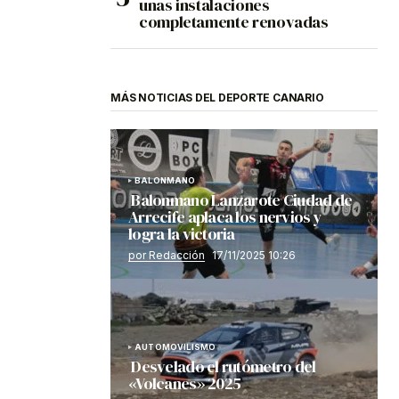
unas instalaciones
completamente renovadas
MÁS NOTICIAS DEL DEPORTE CANARIO
BALONMANO
Balonmano Lanzarote Ciudad de
Arrecife aplaca los nervios y
logra la victoria
por Redacción
17/11/2025 10:26
AUTOMOVILISMO
Desvelado el rutómetro del
«Volcanes» 2025