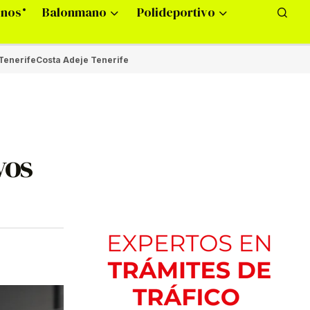
onos
Balonmano
Polideportivo
Tenerife
Costa Adeje Tenerife
vos