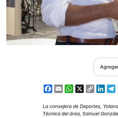
Agrega
Facebook
Email
WhatsApp
X
Copy
Lin
Link
La consejera de Deportes, Yoland
Técnica del área, Samuel González