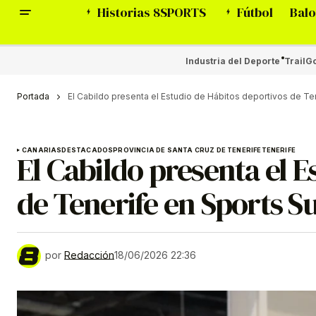
Historias 8SPORTS
Fútbol
Balo
Industria del Deporte
Trail
Go
Portada
El Cabildo presenta el Estudio de Hábitos deportivos de T
CANARIAS
DESTACADOS
PROVINCIA DE SANTA CRUZ DE TENERIFE
TENERIFE
El Cabildo presenta el E
de Tenerife en Sports 
por
Redacción
18/06/2026 22:36