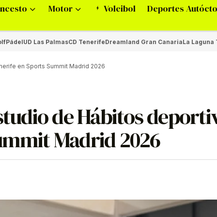
ncesto
Motor
Voleibol
Deportes Autóct
lf
Pádel
UD Las Palmas
CD Tenerife
Dreamland Gran Canaria
La Laguna 
enerife en Sports Summit Madrid 2026
studio de Hábitos deporti
Summit Madrid 2026