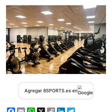
Agregar 8SPORTS.es en
Facebook
Email
WhatsApp
X
Copy
LinkedIn
Telegram