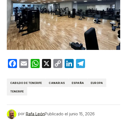
Facebook
Email
WhatsApp
X
Copy
LinkedIn
Telegram
Link
CABILDO DE TENERIFE
CANARIAS
ESPAÑA
EUROPA
TENERIFE
por
Rafa León
Publicado el
junio 15, 2026