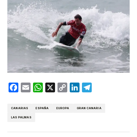
Facebook
Email
WhatsApp
X
Copy
LinkedIn
Telegram
Link
CANARIAS
ESPAÑA
EUROPA
GRAN CANARIA
LAS PALMAS