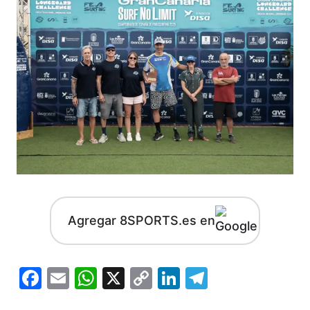
Agregar 8SPORTS.es en
Facebook
Email
WhatsApp
X
Copy
LinkedIn
Telegram
Link