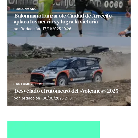
BALONMANO
Balonmano Lanzarote Ciudad de Arrecife
aplaca los nervios y logra la victoria
por Redacción
17/11/2025 10:26
AUTOMOVILISMO
Desvelado el rutómetro del «Volcanes» 2025
por Redacción
06/08/2025 21:01