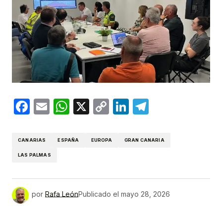
Facebook
Email
WhatsApp
X
Copy
LinkedIn
Telegram
Link
CANARIAS
ESPAÑA
EUROPA
GRAN CANARIA
LAS PALMAS
por
Rafa León
Publicado el
mayo 28, 2026