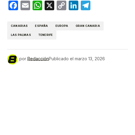
Facebook
Email
WhatsApp
X
Copy
LinkedIn
Telegram
Link
CANARIAS
ESPAÑA
EUROPA
GRAN CANARIA
LAS PALMAS
TENERIFE
por
Redacción
Publicado el
marzo 13, 2026