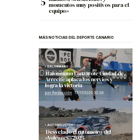
momentos muy positivos para el
equipo»
MÁS NOTICIAS DEL DEPORTE CANARIO
BALONMANO
Balonmano Lanzarote Ciudad de
Arrecife aplaca los nervios y
logra la victoria
por Redacción
17/11/2025 10:26
AUTOMOVILISMO
Desvelado el rutómetro del
«Volcanes» 2025