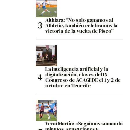
Aithiara: “No solo ganamos al
Athletic, también celebramos la
victoria de la vuelta de Pisco”
La inteligencia artificial y la
digitalización, claves del IX
Congreso de ACAGEDE el 1 y 2 de
octubre en Tenerife
Yerai Martín: «Seguimos sumando
minutos, sensaciones y