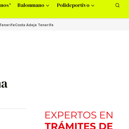
onos
Balonmano
Polideportivo
Tenerife
Costa Adeje Tenerife
na