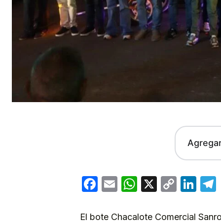
Agrega
Facebook
Email
WhatsApp
X
Copy
Lin
Link
El bote Chacalote Comercial Sanro