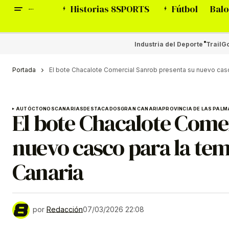
Historias 8SPORTS
Fútbol
Balo
Industria del Deporte
Trail
Go
Portada
El bote Chacalote Comercial Sanrob presenta su nuevo casc
AUTÓCTONOS
CANARIAS
DESTACADOS
GRAN CANARIA
PROVINCIA DE LAS PALM
El bote Chacalote Come
nuevo casco para la tem
Canaria
por
Redacción
07/03/2026 22:08