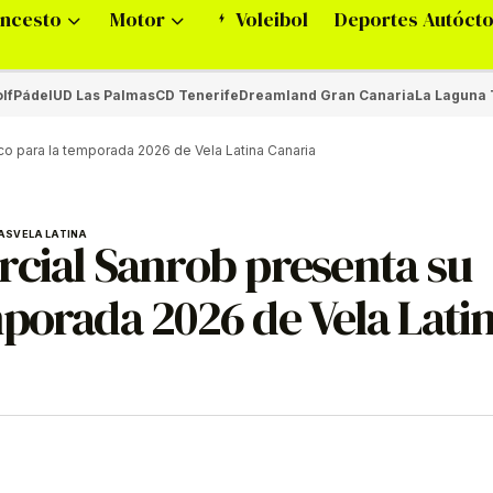
ncesto
Motor
Voleibol
Deportes Autóct
lf
Pádel
UD Las Palmas
CD Tenerife
Dreamland Gran Canaria
La Laguna 
o para la temporada 2026 de Vela Latina Canaria
AS
VELA LATINA
rcial Sanrob presenta su
porada 2026 de Vela Lati