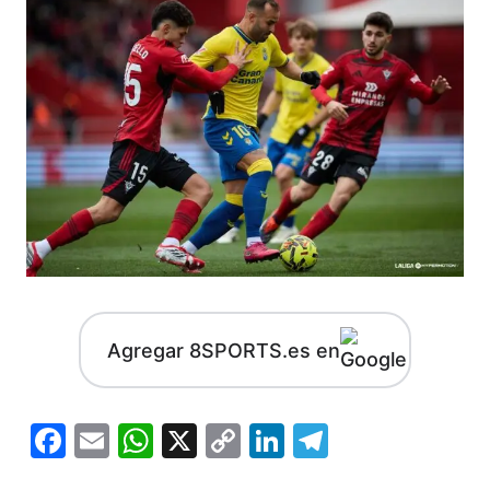
Agregar 8SPORTS.es en
Facebook
Email
WhatsApp
X
Copy
LinkedIn
Telegram
Link