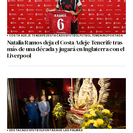
COSTA ADEJE TENERIFE
DESTACADOS
FÚTBOL
FÚTBOL FEMENINO
PORTADA
Natalia Ramos deja el Costa Adeje Tenerife tras
más de una década y jugará en Inglaterra con el
Liverpool
DESTACADOS
FÚTBOL
PORTADA
UD LAS PALMAS