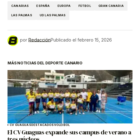
CANARIAS
ESPAÑA
EUROPA
FÚTBOL
GRAN CANARIA
LAS PALMAS
UD LAS PALMAS
por
Redacción
Publicado el
febrero 15, 2026
MÁS NOTICIAS DEL DEPORTE CANARIO
CV GUAGUAS
DESTACADOS
VOLEIBOL
El CV Guaguas expande sus campus de verano a
tres núcleos