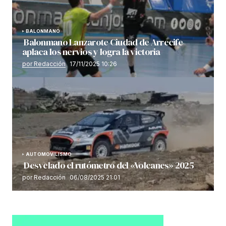
BALONMANO
Balonmano Lanzarote Ciudad de Arrecife
aplaca los nervios y logra la victoria
por Redacción
17/11/2025 10:26
AUTOMOVILISMO
Desvelado el rutómetro del «Volcanes» 2025
por Redacción
06/08/2025 21:01