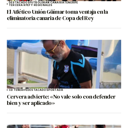
DESTACADOS
FÚTBOL
GRAN CANARIA
TENERIFE
TERCERA RFEF Y REGIONALES
El Atlético Unión Güímar toma ventaja en la
eliminatoria canaria de Copa del Rey
CD TENERIFE
DESTACADOS
PORTADA
Cervera advierte: «No vale solo con defender
bien y ser aplicado»