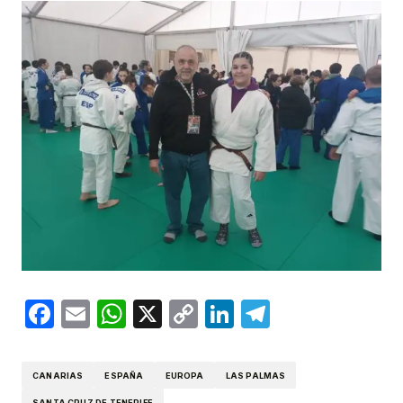
Facebook
Email
WhatsApp
X
Copy
LinkedIn
Telegram
Link
CANARIAS
ESPAÑA
EUROPA
LAS PALMAS
SANTA CRUZ DE TENERIFE