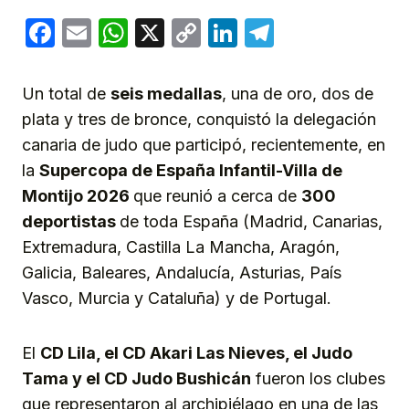
Facebook
Email
WhatsApp
X
Copy
LinkedIn
Telegram
Link
Un total de
seis medallas
, una de oro, dos de
plata y tres de bronce, conquistó la delegación
canaria de judo que participó, recientemente, en
la
Supercopa de España Infantil-Villa de
Montijo 2026
que reunió a cerca de
300
deportistas
de toda España (Madrid, Canarias,
Extremadura, Castilla La Mancha, Aragón,
Galicia, Baleares, Andalucía, Asturias, País
Vasco, Murcia y Cataluña) y de Portugal.
El
CD Lila, el
CD
Akari Las Nieves, el Judo
Tama y el CD Judo Bushicán
fueron los clubes
que representaron al archipiélago en una de las