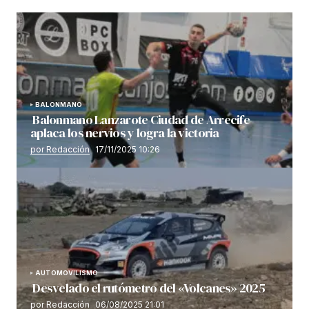
BALONMANO
Balonmano Lanzarote Ciudad de Arrecife
aplaca los nervios y logra la victoria
por Redacción
17/11/2025 10:26
AUTOMOVILISMO
Desvelado el rutómetro del «Volcanes» 2025
por Redacción
06/08/2025 21:01