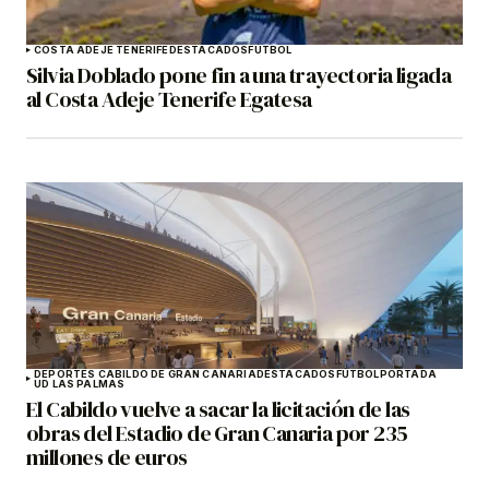
COSTA ADEJE TENERIFE
DESTACADOS
FÚTBOL
Silvia Doblado pone fin a una trayectoria ligada
al Costa Adeje Tenerife Egatesa
DEPORTES CABILDO DE GRAN CANARIA
DESTACADOS
FÚTBOL
PORTADA
UD LAS PALMAS
El Cabildo vuelve a sacar la licitación de las
obras del Estadio de Gran Canaria por 235
millones de euros