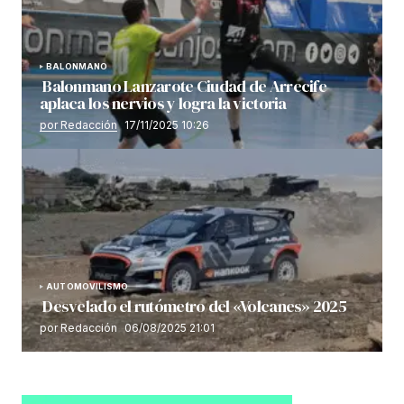
BALONMANO
Balonmano Lanzarote Ciudad de Arrecife
aplaca los nervios y logra la victoria
por Redacción
17/11/2025 10:26
AUTOMOVILISMO
Desvelado el rutómetro del «Volcanes» 2025
por Redacción
06/08/2025 21:01