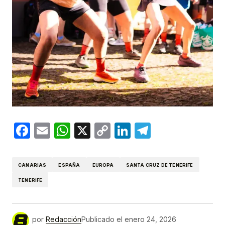
Facebook
Email
WhatsApp
X
Copy
LinkedIn
Telegram
Link
CANARIAS
ESPAÑA
EUROPA
SANTA CRUZ DE TENERIFE
TENERIFE
por
Redacción
Publicado el
enero 24, 2026