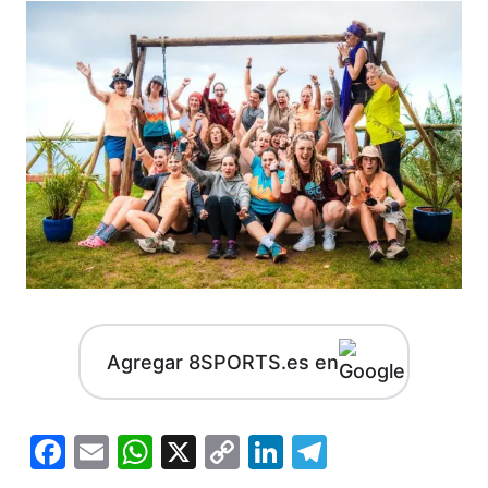
Agregar 8SPORTS.es en
Facebook
Email
WhatsApp
X
Copy
LinkedIn
Telegram
Link