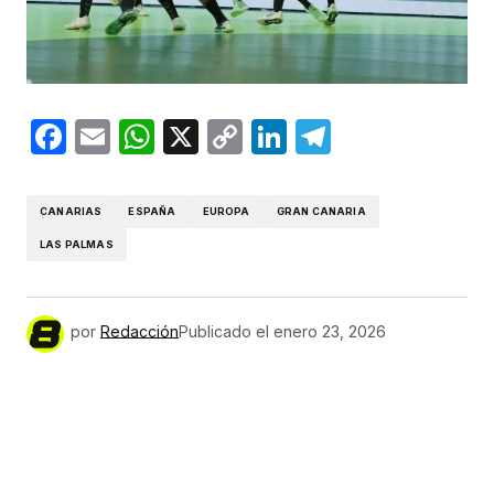
Facebook
Email
WhatsApp
X
Copy
LinkedIn
Telegram
Link
CANARIAS
ESPAÑA
EUROPA
GRAN CANARIA
LAS PALMAS
por
Redacción
Publicado el
enero 23, 2026