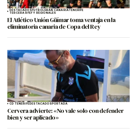
DESTACADOS
FÚTBOL
GRAN CANARIA
TENERIFE
TERCERA RFEF Y REGIONALES
El Atlético Unión Güímar toma ventaja en la
eliminatoria canaria de Copa del Rey
CD TENERIFE
DESTACADOS
PORTADA
Cervera advierte: «No vale solo con defender
bien y ser aplicado»