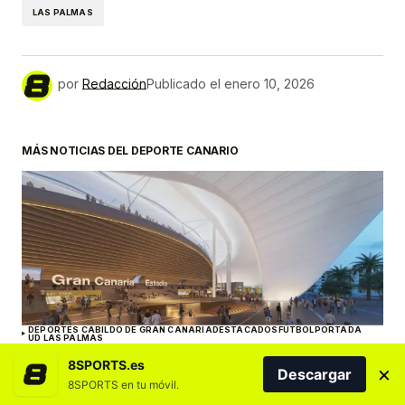
LAS PALMAS
por
Redacción
Publicado el
enero 10, 2026
MÁS NOTICIAS DEL DEPORTE CANARIO
DEPORTES CABILDO DE GRAN CANARIA
DESTACADOS
FÚTBOL
PORTADA
UD LAS PALMAS
El Cabildo vuelve a sacar la licitación de las
8SPORTS.es
×
Descargar
obras del Estadio de Gran Canaria por 235
8SPORTS en tu móvil.
millones de euros