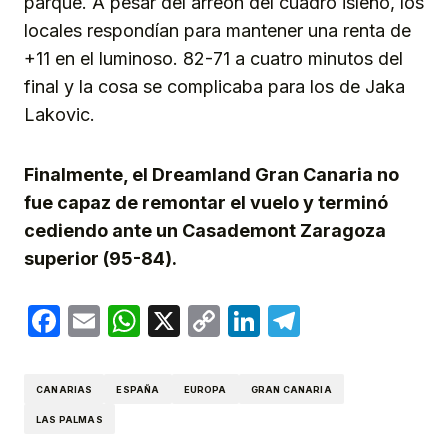
parqué. A pesar del arreon del cuadro isleño, los
locales respondían para mantener una renta de
+11 en el luminoso. 82-71 a cuatro minutos del
final y la cosa se complicaba para los de Jaka
Lakovic.
Finalmente, el Dreamland Gran Canaria no
fue capaz de remontar el vuelo y terminó
cediendo ante un Casademont Zaragoza
superior (95-84).
Facebook
Email
WhatsApp
X
Copy
LinkedIn
Telegram
Link
CANARIAS
ESPAÑA
EUROPA
GRAN CANARIA
LAS PALMAS