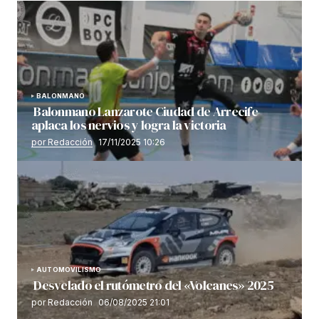
BALONMANO
Balonmano Lanzarote Ciudad de Arrecife
aplaca los nervios y logra la victoria
por Redacción
17/11/2025 10:26
AUTOMOVILISMO
Desvelado el rutómetro del «Volcanes» 2025
por Redacción
06/08/2025 21:01