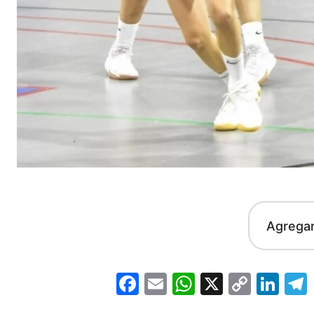
Agrega
Facebook
Email
WhatsApp
X
Copy
Lin
Link