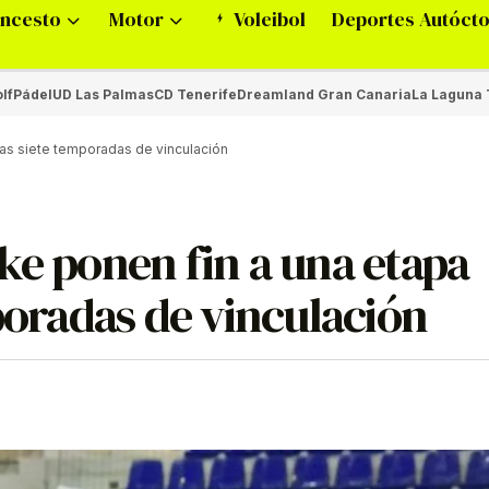
ncesto
Motor
Voleibol
Deportes Autóct
lf
Pádel
UD Las Palmas
CD Tenerife
Dreamland Gran Canaria
La Laguna 
tras siete temporadas de vinculación
ke ponen fin a una etapa
mporadas de vinculación