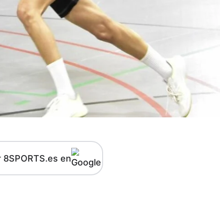
r 8SPORTS.es en
kedIn
Telegram