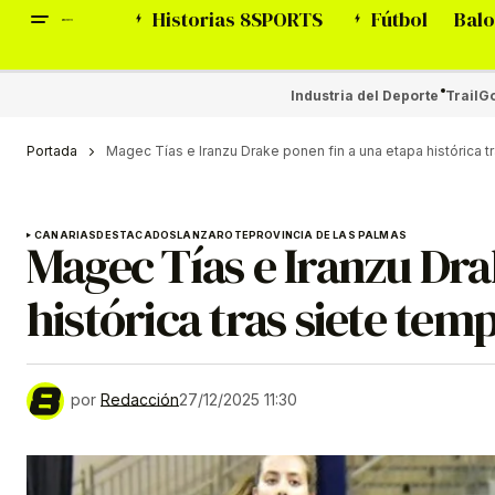
Historias 8SPORTS
Fútbol
Balo
Industria del Deporte
Trail
Go
Portada
Magec Tías e Iranzu Drake ponen fin a una etapa histórica 
CANARIAS
DESTACADOS
LANZAROTE
PROVINCIA DE LAS PALMAS
Magec Tías e Iranzu Dra
histórica tras siete te
por
Redacción
27/12/2025 11:30