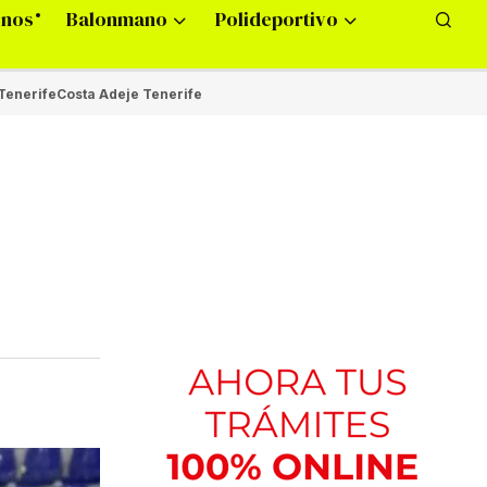
onos
Balonmano
Polideportivo
Tenerife
Costa Adeje Tenerife