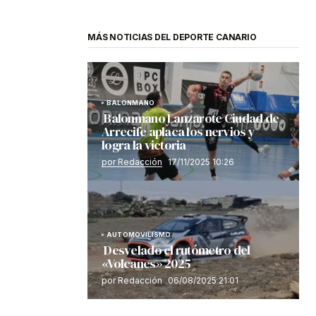
MÁS NOTICIAS DEL DEPORTE CANARIO
BALONMANO
Balonmano Lanzarote Ciudad de
Arrecife aplaca los nervios y
logra la victoria
por Redacción
17/11/2025 10:26
AUTOMOVILISMO
Desvelado el rutómetro del
«Volcanes» 2025
por Redacción
06/08/2025 21:01