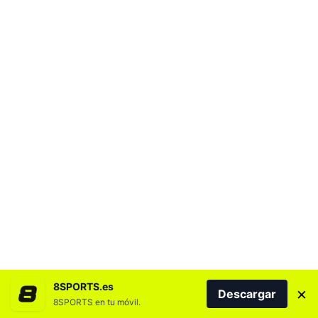
8SPORTS.es
×
Descargar
8SPORTS en tu móvil.