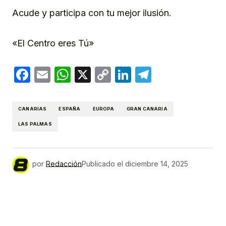
Acude y participa con tu mejor ilusión.
«El Centro eres Tú»
Facebook
Email
WhatsApp
X
Copy
LinkedIn
Telegram
Link
CANARIAS
ESPAÑA
EUROPA
GRAN CANARIA
LAS PALMAS
por
Redacción
Publicado el
diciembre 14, 2025