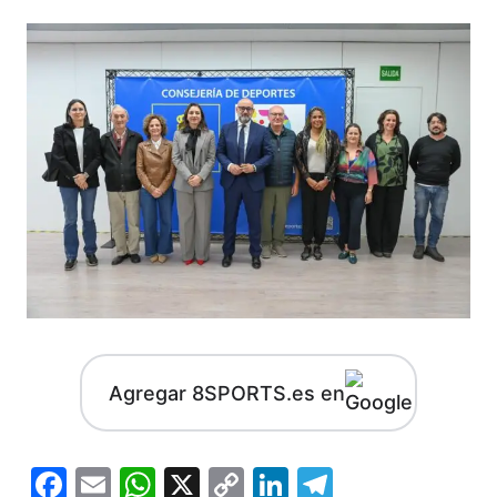
Agregar 8SPORTS.es en
Facebook
Email
WhatsApp
X
Copy
LinkedIn
Telegram