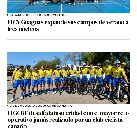
CV GUAGUAS
DESTACADOS
VOLEIBOL
El CV Guaguas expande sus campus de verano a
tres núcleos
CICLISMO
DESTACADOS
GRAN CANARIA
El GCBT desafía la insularidad con el mayor reto
operativo jamás realizado por un club ciclista
canario