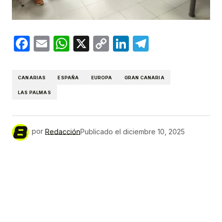
Facebook
Email
WhatsApp
X
Copy
LinkedIn
Telegram
Link
CANARIAS
ESPAÑA
EUROPA
GRAN CANARIA
LAS PALMAS
por
Redacción
Publicado el
diciembre 10, 2025