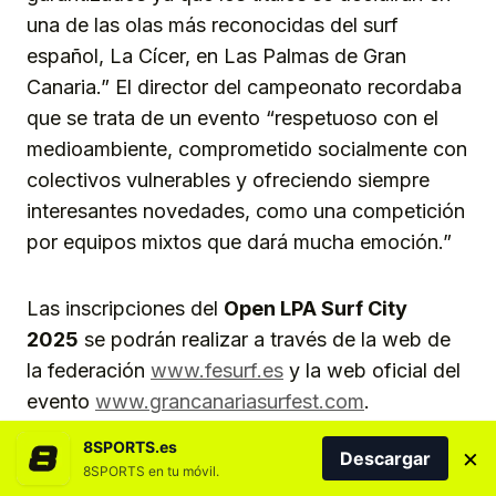
una de las olas más reconocidas del surf
español, La Cícer, en Las Palmas de Gran
Canaria.” El director del campeonato recordaba
que se trata de un evento “respetuoso con el
medioambiente, comprometido socialmente con
colectivos vulnerables y ofreciendo siempre
interesantes novedades, como una competición
por equipos mixtos que dará mucha emoción.”
Las inscripciones del
Open LPA Surf City
2025
se podrán realizar a través de la web de
la federación
www.fesurf.es
y la web oficial del
evento
www.grancanariasurfest.com
.
8SPORTS.es
×
Descargar
Gran Canaria y su capital se consolidan
8SPORTS en tu móvil.