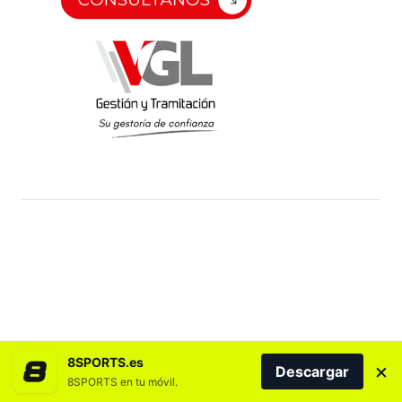
8SPORTS.es
×
Descargar
8SPORTS en tu móvil.