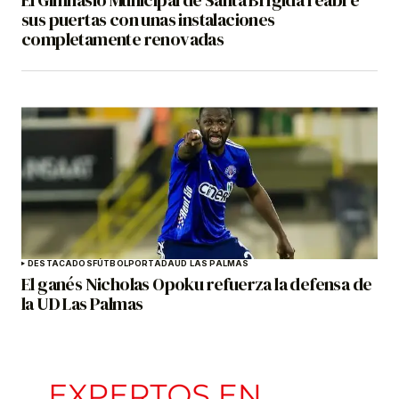
El Gimnasio Municipal de Santa Brígida reabre
sus puertas con unas instalaciones
completamente renovadas
DESTACADOS
FÚTBOL
PORTADA
UD LAS PALMAS
El ganés Nicholas Opoku refuerza la defensa de
la UD Las Palmas