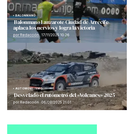
BALONMANO
Balonmano Lanzarote Ciudad de Arrecife
aplaca los nervios y logra la victoria
por Redacción
17/11/2025 10:26
AUTOMOVILISMO
Desvelado el rutómetro del «Volcanes» 2025
por Redacción
06/08/2025 21:01