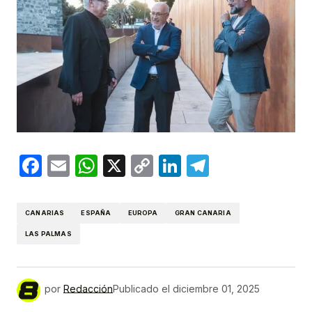
Facebook
Email
WhatsApp
X
Copy
LinkedIn
Telegram
Link
CANARIAS
ESPAÑA
EUROPA
GRAN CANARIA
LAS PALMAS
por
Redacción
Publicado el
diciembre 01, 2025