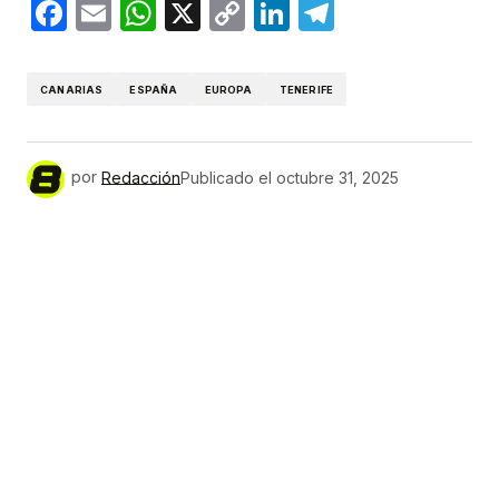
Facebook
Email
WhatsApp
X
Copy
LinkedIn
Telegram
Link
CANARIAS
ESPAÑA
EUROPA
TENERIFE
por
Redacción
Publicado el
octubre 31, 2025