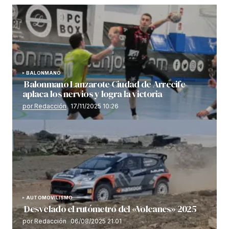
BALONMANO
Balonmano Lanzarote Ciudad de Arrecife
aplaca los nervios y logra la victoria
por Redacción
17/11/2025 10:26
AUTOMOVILISMO
Desvelado el rutómetro del «Volcanes» 2025
por Redacción
06/08/2025 21:01