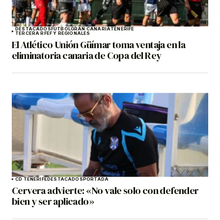
DESTACADOS
FÚTBOL
GRAN CANARIA
TENERIFE
TERCERA RFEF Y REGIONALES
El Atlético Unión Güímar toma ventaja en la
eliminatoria canaria de Copa del Rey
CD TENERIFE
DESTACADOS
PORTADA
Cervera advierte: «No vale solo con defender
bien y ser aplicado»