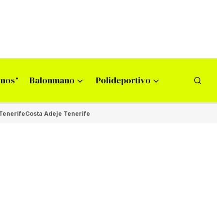
onos
Balonmano
Polideportivo
Tenerife
Costa Adeje Tenerife