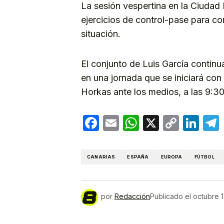
La sesión vespertina en la Ciudad
ejercicios de control-pase para co
situación.
El conjunto de Luis García continu
en una jornada que se iniciará co
Horkas ante los medios, a las 9:3
Facebook
Email
WhatsApp
X
Copy
Lin
Link
CANARIAS
ESPAÑA
EUROPA
FÚTBOL
por
Redacción
Publicado el
octubre 