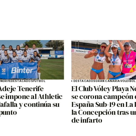
NERIFE
DESTACADOS
FÚTBOL
DESTACADOS
GRAN CANARIA
VOLEIBOL
Adeje Tenerife
El Club Vóley Playa N
e impone al Athletic
se corona campeón 
afalla y continúa su
España Sub-19 en La 
 punto
la Concepción tras un
de infarto