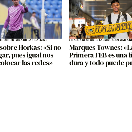
TBOL
PORTADA
UD LAS PALMAS
BALONCESTO
DESTACADOS
DREAMLAND
sobre Horkas: «Si no
Marques Townes: «L
gar, pues igual nos
Primera FEB es una 
olocar las redes»
dura y todo puede p