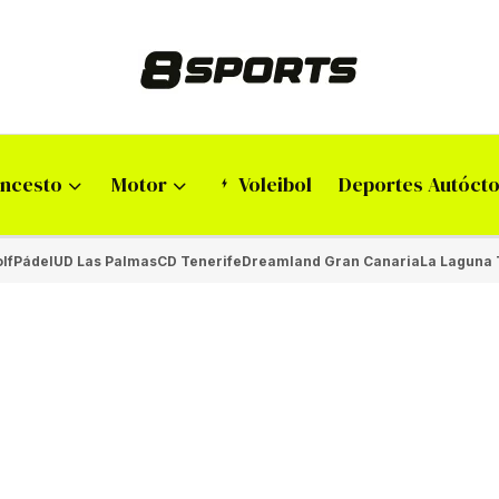
ncesto
Motor
Voleibol
Deportes Autóct
lf
Pádel
UD Las Palmas
CD Tenerife
Dreamland Gran Canaria
La Laguna 