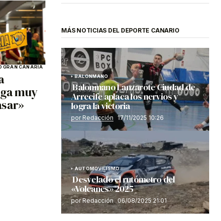
MÁS NOTICIAS DEL DEPORTE CANARIO
 GRAN CANARIA
a
BALONMANO
Balonmano Lanzarote Ciudad de
liga muy
Arrecife aplaca los nervios y
asar»
logra la victoria
por Redacción
17/11/2025 10:26
AUTOMOVILISMO
Desvelado el rutómetro del
«Volcanes» 2025
por Redacción
06/08/2025 21:01