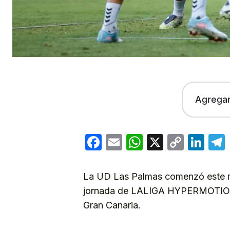
Agrega
Facebook
Email
WhatsApp
X
Copy
Lin
Link
La UD Las Palmas comenzó este ma
jornada de LALIGA HYPERMOTION, d
Gran Canaria.