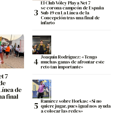
El Club Vóley Playa Net 7
se corona campeón de España
Sub-19 en La Línea de la
Concepción tras una final de
infarto
Joaquín Rodríguez: «Tengo
muchas ganas de afrontar este
reto tan importante»
et 7
de
Línea de
a final
Ramírez sobre Horkas: «Si no
quiere jugar, pues igual nos ayuda
a colocar las redes»