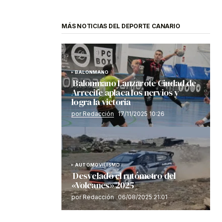
MÁS NOTICIAS DEL DEPORTE CANARIO
BALONMANO
Balonmano Lanzarote Ciudad de
Arrecife aplaca los nervios y
logra la victoria
por Redacción
17/11/2025 10:26
AUTOMOVILISMO
Desvelado el rutómetro del
«Volcanes» 2025
por Redacción
06/08/2025 21:01