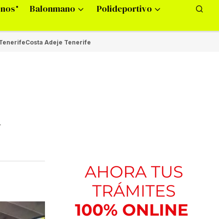
onos
Balonmano
Polideportivo
Tenerife
Costa Adeje Tenerife
n