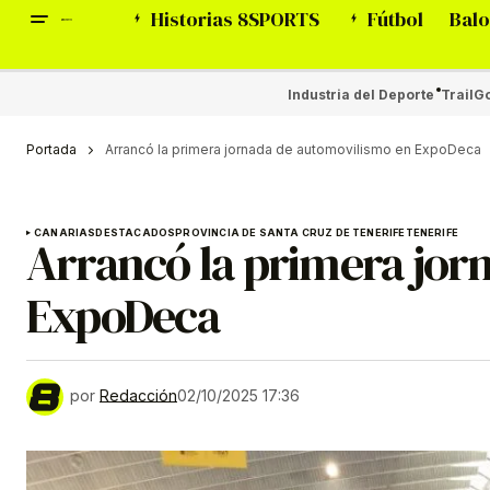
Historias 8SPORTS
Fútbol
Balo
Industria del Deporte
Trail
Go
Portada
Arrancó la primera jornada de automovilismo en ExpoDeca
CANARIAS
DESTACADOS
PROVINCIA DE SANTA CRUZ DE TENERIFE
TENERIFE
Arrancó la primera jor
ExpoDeca
por
Redacción
02/10/2025 17:36