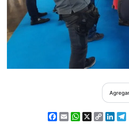
Agrega
Facebook
Email
WhatsApp
X
Copy
Lin
Link