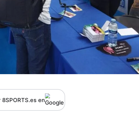
r 8SPORTS.es en
kedIn
Telegram