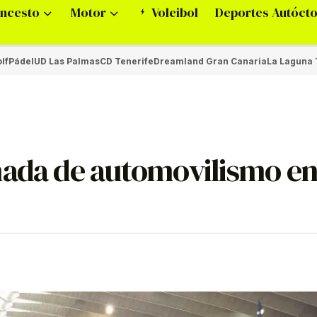
ncesto
Motor
Voleibol
Deportes Autóct
lf
Pádel
UD Las Palmas
CD Tenerife
Dreamland Gran Canaria
La Laguna 
nada de automovilismo e