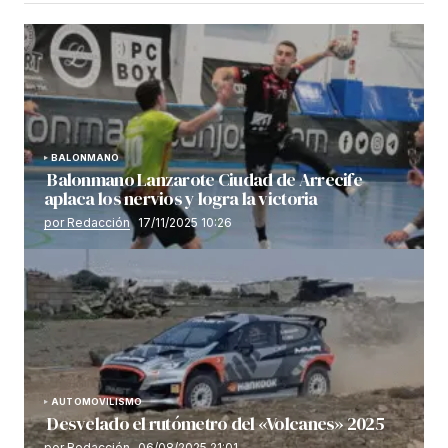
BALONMANO
Balonmano Lanzarote Ciudad de Arrecife
aplaca los nervios y logra la victoria
por Redacción
17/11/2025 10:26
AUTOMOVILISMO
Desvelado el rutómetro del «Volcanes» 2025
por Redacción
06/08/2025 21:01