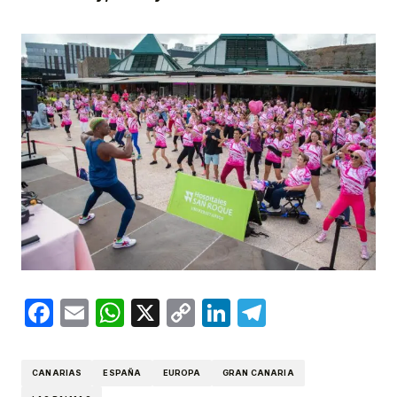
Facebook
Email
WhatsApp
X
Copy
LinkedIn
Telegram
Link
CANARIAS
ESPAÑA
EUROPA
GRAN CANARIA