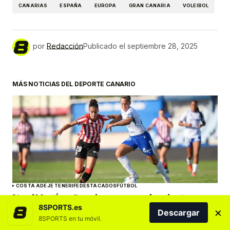
CANARIAS
ESPAÑA
EUROPA
GRAN CANARIA
VOLEIBOL
por
Redacción
Publicado el
septiembre 28, 2025
MÁS NOTICIAS DEL DEPORTE CANARIO
COSTA ADEJE TENERIFE
DESTACADOS
FÚTBOL
Yerai Martín: «Seguimos sumando minutos,
sensaciones y momentos muy positivos para el
8SPORTS.es
×
Descargar
equipo»
8SPORTS en tu móvil.