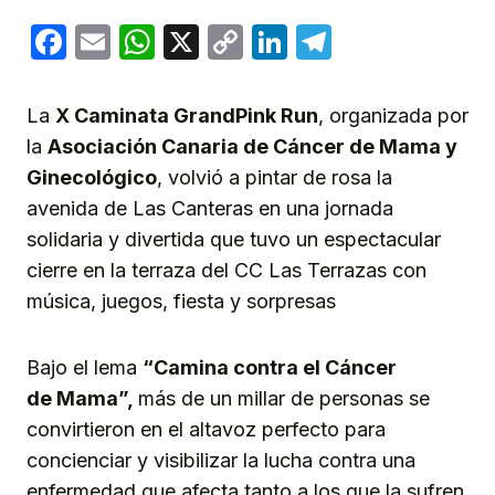
Facebook
Email
WhatsApp
X
Copy
LinkedIn
Telegram
Link
La
X Caminata GrandPink Run
, organizada por
la
Asociación Canaria de Cáncer de Mama y
Ginecológico
, volvió a pintar de rosa la
avenida de Las Canteras en una jornada
solidaria y divertida que tuvo un espectacular
cierre en la terraza del CC Las Terrazas con
música, juegos, fiesta y sorpresas
Bajo el lema
“Camina contra el
C
áncer
de
M
ama”,
más de un millar de personas se
convirtieron en el altavoz perfecto para
concienciar y visibilizar la lucha contra una
enfermedad que afecta tanto a los que la sufren