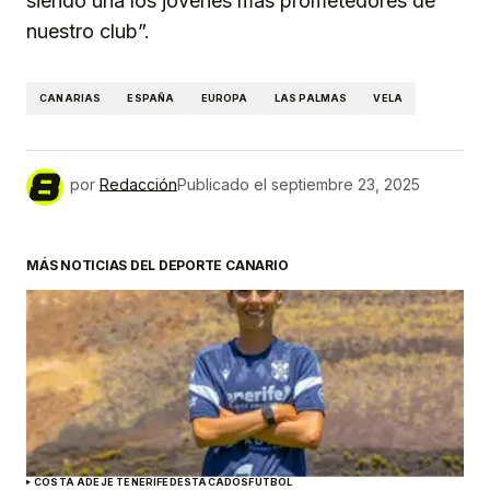
siendo una los jóvenes más prometedores de
nuestro club”.
CANARIAS
ESPAÑA
EUROPA
LAS PALMAS
VELA
por
Redacción
Publicado el
septiembre 23, 2025
MÁS NOTICIAS DEL DEPORTE CANARIO
COSTA ADEJE TENERIFE
DESTACADOS
FÚTBOL