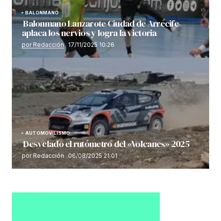
BALONMANO
Balonmano Lanzarote Ciudad de Arrecife
aplaca los nervios y logra la victoria
por Redacción
17/11/2025 10:26
AUTOMOVILISMO
Desvelado el rutómetro del «Volcanes» 2025
por Redacción
06/08/2025 21:01