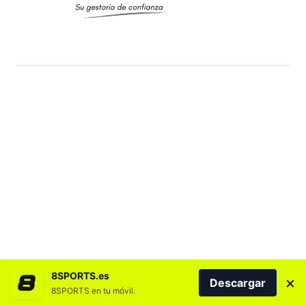
8SPORTS.es
×
Descargar
8SPORTS en tu móvil.