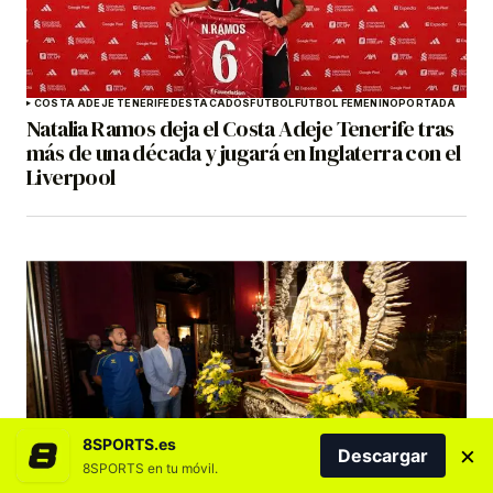
COSTA ADEJE TENERIFE
DESTACADOS
FÚTBOL
FÚTBOL FEMENINO
PORTADA
Natalia Ramos deja el Costa Adeje Tenerife tras
más de una década y jugará en Inglaterra con el
Liverpool
8SPORTS.es
×
Descargar
DESTACADOS
FÚTBOL
PORTADA
UD LAS PALMAS
8SPORTS en tu móvil.
Ramírez: «El objetivo es claro: la permanencia.