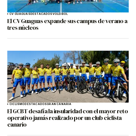
CV GUAGUAS
DESTACADOS
VOLEIBOL
El CV Guaguas expande sus campus de verano a
tres núcleos
CICLISMO
DESTACADOS
GRAN CANARIA
El GCBT desafía la insularidad con el mayor reto
operativo jamás realizado por un club ciclista
canario