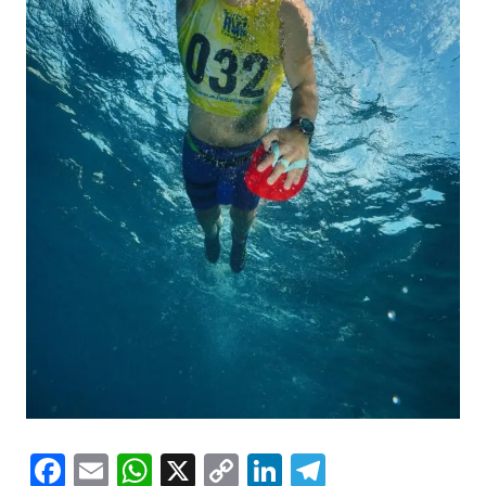
Facebook
Email
WhatsApp
X
Copy
LinkedIn
Telegram