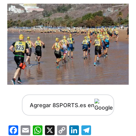
Agregar 8SPORTS.es en
Facebook
Email
WhatsApp
X
Copy
LinkedIn
Telegram