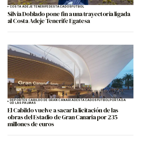
COSTA ADEJE TENERIFE
DESTACADOS
FÚTBOL
Silvia Doblado pone fin a una trayectoria ligada
al Costa Adeje Tenerife Egatesa
DEPORTES CABILDO DE GRAN CANARIA
DESTACADOS
FÚTBOL
PORTADA
UD LAS PALMAS
El Cabildo vuelve a sacar la licitación de las
obras del Estadio de Gran Canaria por 235
millones de euros