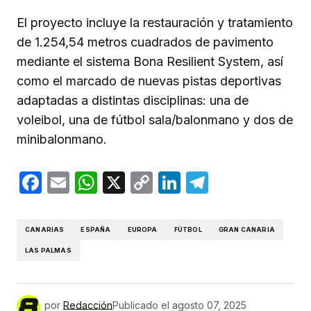
El proyecto incluye la restauración y tratamiento
de 1.254,54 metros cuadrados de pavimento
mediante el sistema Bona Resilient System, así
como el marcado de nuevas pistas deportivas
adaptadas a distintas disciplinas: una de
voleibol, una de fútbol sala/balonmano y dos de
minibalonmano.
Facebook
Email
WhatsApp
X
Copy
LinkedIn
Telegram
Link
CANARIAS
ESPAÑA
EUROPA
FÚTBOL
GRAN CANARIA
LAS PALMAS
por
Redacción
Publicado el
agosto 07, 2025