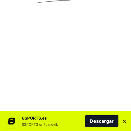
8SPORTS.es
×
Descargar
8SPORTS en tu móvil.