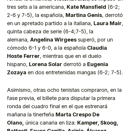
tres sets a la americana,
Kate Man
s
field
(6-2;
2-6 y 7-5), la española,
Martina Genís
, derrotó
en un apretado partido a la italiana,
Laura Mair
,
quinta cabeza de serie (6-4;7-5), la
alemana,
Angelina
W
irg
e
es
superó, por un
cómodo 6-1 y 6-0, a la española
Claudia
Hoste
Ferrer
, mientras que en el duelo
hispano,
Lorena Solar
derrotó a
Eugenia
Zozaya
en dos entretenidas mangas (6-2; 7-5).
Asimismo, otras ocho tenistas compraron, en la
fase previa, el billete para disputar la primera
ronda del cuadro final en el que estrenará
mañana la tinerfeña
Marta Crespo De
Olano,
única canaria en liza:
Kamper, Sk
o
og,
Battesti, Fayos
Capilla, Axinie, Álvarez