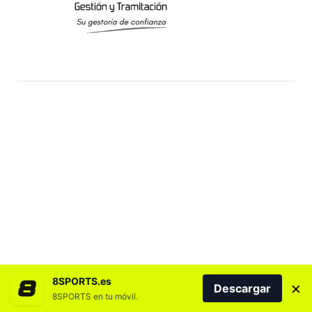
8SPORTS.es
×
Descargar
8SPORTS en tu móvil.