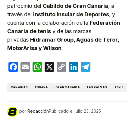
patrocinio del
Cabildo de Gran Canaria
, a
través del
Instituto Insular de Deportes
, y
cuenta con la colaboración de la
Federación
Canaria de tenis
y de las marcas
privadas
Hidramar Group, Aguas de Teror,
MotorArisa y Wilson
.
Facebook
Email
WhatsApp
X
Copy
LinkedIn
Telegram
Link
CANARIAS
ESPAÑA
GRAN CANARIA
LAS PALMAS
TENIS
por
Redacción
Publicado el
julio 23, 2025